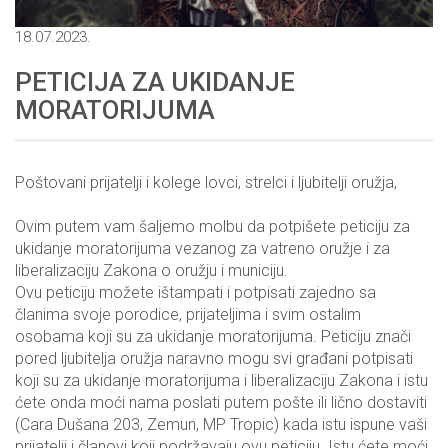
18.07.2023.
PETICIJA ZA UKIDANJE
MORATORIJUMA
Poštovani prijatelji i kolege lovci, strelci i ljubitelji oružja,
Ovim putem vam šaljemo molbu da potpišete peticiju za
ukidanje moratorijuma vezanog za vatreno oružje i za
liberalizaciju Zakona o oružju i municiju.
Ovu peticiju možete ištampati i potpisati zajedno sa
članima svoje porodice, prijateljima i svim ostalim
osobama koji su za ukidanje moratorijuma. Peticiju znači
pored ljubitelja oružja naravno mogu svi građani potpisati
koji su za ukidanje moratorijuma i liberalizaciju Zakona i istu
ćete onda moći nama poslati putem pošte ili lično dostaviti
(Cara Dušana 203, Zemun, MP Tropic) kada istu ispune vaši
prijatelji i članovi koji podržavaju ovu peticiju. Istu ćete moći