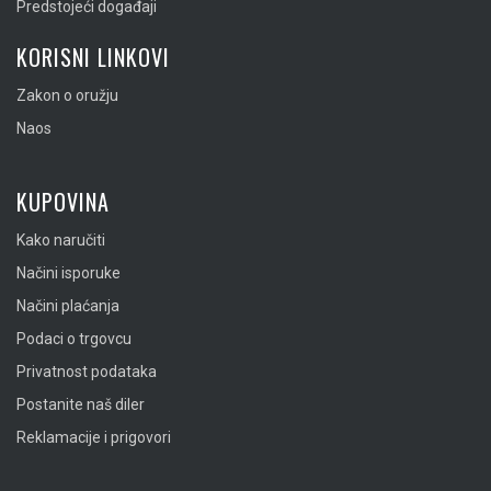
Predstojeći događaji
KORISNI LINKOVI
Zakon o oružju
Naos
KUPOVINA
Kako naručiti
Načini isporuke
Načini plaćanja
Podaci o trgovcu
Privatnost podataka
Postanite naš diler
Reklamacije i prigovori