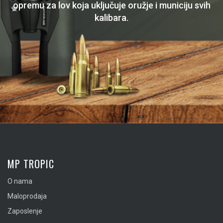
opremu za lov koja uključuje oružje i municiju svih
kalibara.
MP TROPIC
O nama
Maloprodaja
Zaposlenje