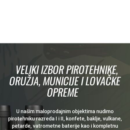
VELIKI IZBOR PIROTEHNIKE,
ORUŽJA, MUNICIJE I LOVAČKE
OPREME
U našim maloprodajnim objektima nudimo
pirotehniku razreda I i II, konfete, baklje, vulkane,
petarde, vatrometne baterije kao i kompletnu