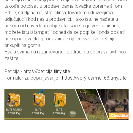
takođe potpisati u prodavnicama lovačke opreme širom
Srbije, streljanama, strelištima, lovačkim udruženjima,
uključujući i kod nas u prodavnici. I ako istu ne nađete u
nekom od navedenih objekata, kao što je već napisano,
možete istu ištampati i odneti da se potpiše i onda poslati
nekoj od lovačkih prodavnica koje će sve ove peticije
prikupiti na gomilu.
Hvala svima na razumevanju i podršci da se prava svih nas
zaštite.
Peticija -
https://peticija.tiiny.site
Formular za popunjavanje -
https://ivory-carmel-63.tiiny.site