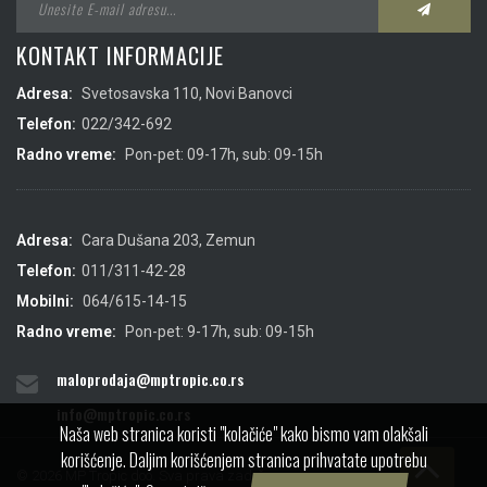
KONTAKT INFORMACIJE
Adresa:
Svetosavska 110, Novi Banovci
Telefon:
022/342-692
Radno vreme:
Pon-pet: 09-17h, sub: 09-15h
Adresa:
Cara Dušana 203, Zemun
Telefon:
011/311-42-28
Mobilni:
064/615-14-15
Radno vreme:
Pon-pet: 9-17h, sub: 09-15h
maloprodaja@mptropic.co.rs
info@mptropic.co.rs
Naša web stranica koristi "kolačiće" kako bismo vam olakšali
korišćenje. Daljim korišćenjem stranica prihvatate upotrebu
© 2026 MP Tropic doo. Sva prava zadržana.