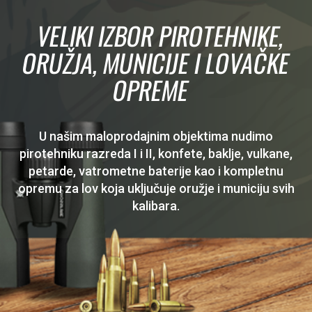
VELIKI IZBOR PIROTEHNIKE,
ORUŽJA, MUNICIJE I LOVAČKE
OPREME
U našim maloprodajnim objektima nudimo
pirotehniku razreda I i II, konfete, baklje, vulkane,
petarde, vatrometne baterije kao i kompletnu
opremu za lov koja uključuje oružje i municiju svih
kalibara.