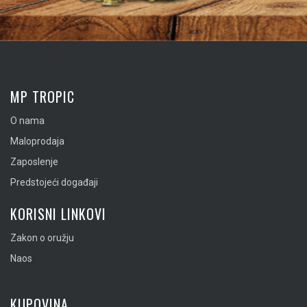
MP TROPIC
O nama
Maloprodaja
Zaposlenje
Predstojeći događaji
KORISNI LINKOVI
Zakon o oružju
Naos
KUPOVINA