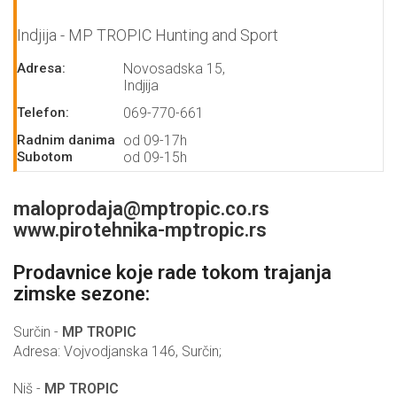
Indjija - MP TROPIC Hunting and Sport
Adresa:
Novosadska 15,
Indjija
Telefon:
069-770-661
Radnim danima
od 09-17h
Subotom
od 09-15h
maloprodaja@mptropic.co.rs
www.pirotehnika-mptropic.rs
Prodavnice koje rade tokom trajanja
zimske sezone:
Surčin -
MP TROPIC
Adresa: Vojvodjanska 146, Surčin;
Niš -
MP TROPIC