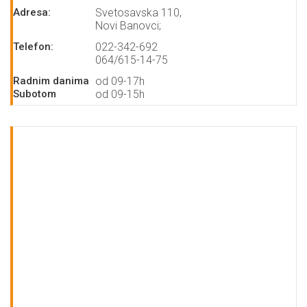
Adresa:
Svetosavska 110,
Novi Banovci;
Telefon:
022-342-692
064/615-14-75
Radnim danima
od 09-17h
Subotom
od 09-15h