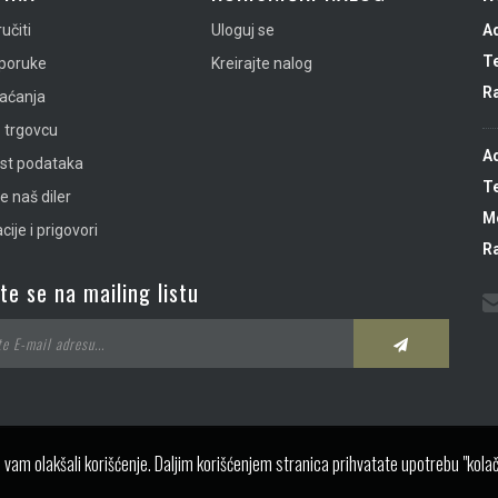
učiti
Uloguj se
A
Te
sporuke
Kreirajte nalog
R
laćanja
 trgovcu
A
ost podataka
Te
e naš diler
Mo
ije i prigovori
R
ite se na mailing listu
 vam olakšali korišćenje. Daljim korišćenjem stranica prihvatate upotrebu "kolač