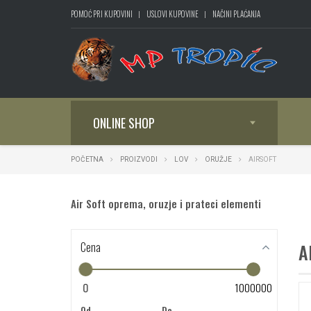
POMOĆ PRI KUPOVINI
USLOVI KUPOVINE
NAČINI PLAĆANJA
ONLINE SHOP
POČETNA
PROIZVODI
LOV
ORUŽJE
AIRSOFT
Air Soft oprema, oruzje i prateci elementi
Cena
A
0
1000000
Od
Do