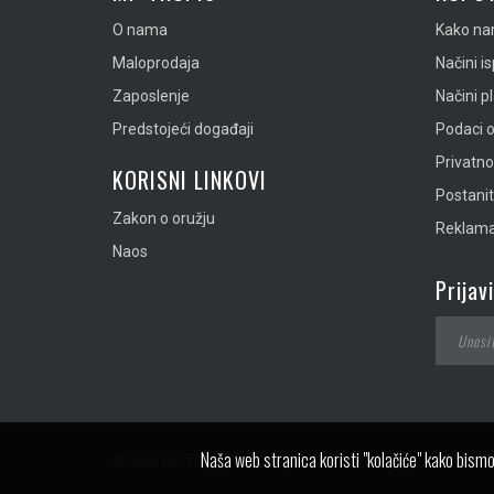
O nama
Kako nar
Maloprodaja
Načini i
Zaposlenje
Načini p
Predstojeći događaji
Podaci o
Privatn
KORISNI LINKOVI
Postanit
Zakon o oružju
Reklamac
Naos
Prijav
Naša web stranica koristi "kolačiće" kako bismo
© 2026 MP Tropic doo. Sva prava zadržana.