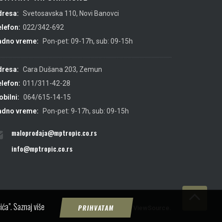
dresa:
Svetosavska 110, Novi Banovci
lefon:
022/342-692
adno vreme:
Pon-pet: 09-17h, sub: 09-15h
dresa:
Cara Dušana 203, Zemun
lefon:
011/311-42-28
bilni:
064/615-14-15
adno vreme:
Pon-pet: 9-17h, sub: 09-15h
maloprodaja@mptropic.co.rs
info@mptropic.co.rs
ića".
Saznaj više
PRIHVATAM
Created by
IMS
&
ViewSource.