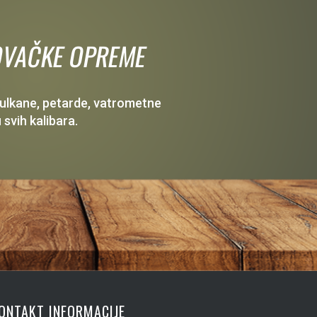
 LOVAČKE OPREME
 vulkane, petarde, vatrometne
 svih kalibara.
ONTAKT INFORMACIJE