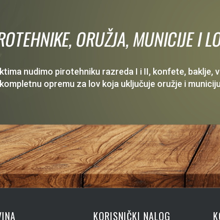
IROTEHNIKE, ORUŽJA, MUNICIJE I
ima nudimo pirotehniku razreda I i II, konfete, baklje,
 kompletnu opremu za lov koja uključuje oružje i municiju
INA
KORISNIČKI NALOG
K