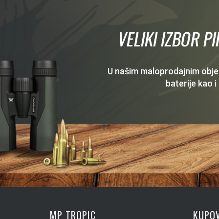
VELIKI IZBOR P
U našim maloprodajnim objekt
baterije kao i
MP TROPIC
KUPOV