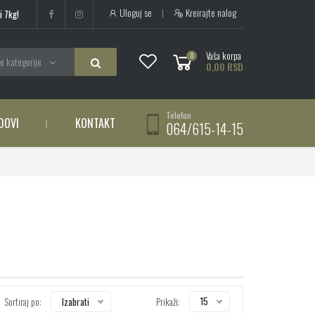
Uloguj se
|
Kreirajte nalog
i 7kg!
Vaša korpa
0
e kategorije
0,00 RSD
Telefon
DOVI
KONTAKT
064/615-14-15
15
Izabrati
Sortiraj po:
Prikaži: