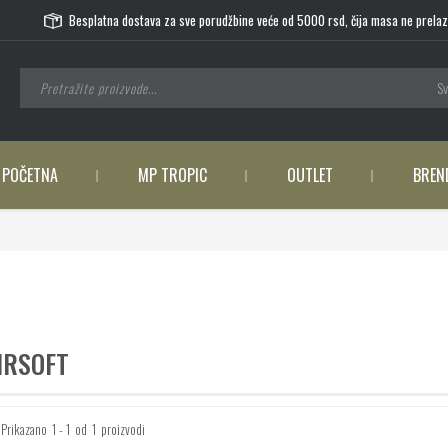
Besplatna dostava za sve porudžbine veće od 5000 rsd, čija masa ne prelaz
Sv
POČETNA
MP TROPIC
OUTLET
BREN
IRSOFT
Prikazano
1 - 1
od
1
proizvodi