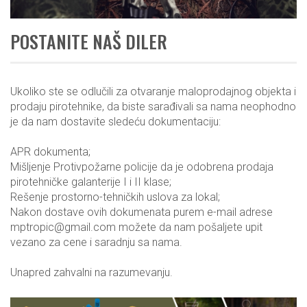
POSTANITE NAŠ DILER
Ukoliko ste se odlučili za otvaranje maloprodajnog objekta i
prodaju pirotehnike, da biste sarađivali sa nama neophodno
je da nam dostavite sledeću dokumentaciju:
APR dokumenta
;
Mišljenje Protivpožarne policije da je odobrena prodaja
pirotehničke galanterije I i II klase
;
Rešenje prostorno-tehničkih uslova za lokal
;
Nakon dostave ovih dokumenata purem e-mail adrese
mptropic@gmail.com možete da nam pošaljete upit
vezano za cene i saradnju sa nama.
Unapred zahvalni na razumevanju.