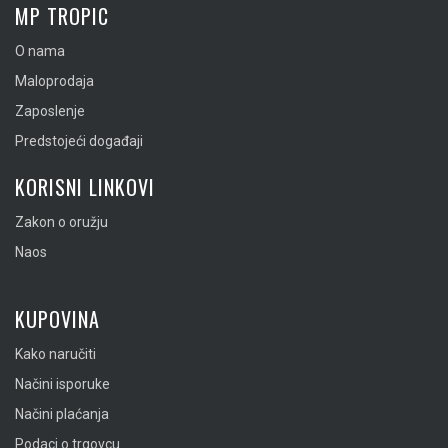
MP TROPIC
O nama
Maloprodaja
Zaposlenje
Predstojeći događaji
KORISNI LINKOVI
Zakon o oružju
Naos
KUPOVINA
Kako naručiti
Načini isporuke
Načini plaćanja
Podaci o trgovcu