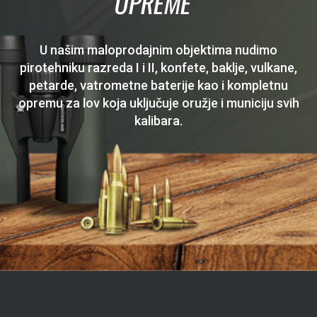
OPREME
U našim maloprodajnim objektima nudimo
pirotehniku razreda I i II, konfete, baklje, vulkane,
petarde, vatrometne baterije kao i kompletnu
opremu za lov koja uključuje oružje i municiju svih
kalibara.