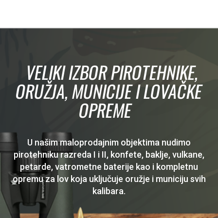
VELIKI IZBOR PIROTEHNIKE,
ORUŽJA, MUNICIJE I LOVAČKE
OPREME
U našim maloprodajnim objektima nudimo
pirotehniku razreda I i II, konfete, baklje, vulkane,
petarde, vatrometne baterije kao i kompletnu
opremu za lov koja uključuje oružje i municiju svih
kalibara.