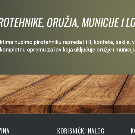
IROTEHNIKE, ORUŽJA, MUNICIJE I
ima nudimo pirotehniku razreda I i II, konfete, baklje,
 kompletnu opremu za lov koja uključuje oružje i municiju
INA
KORISNIČKI NALOG
K