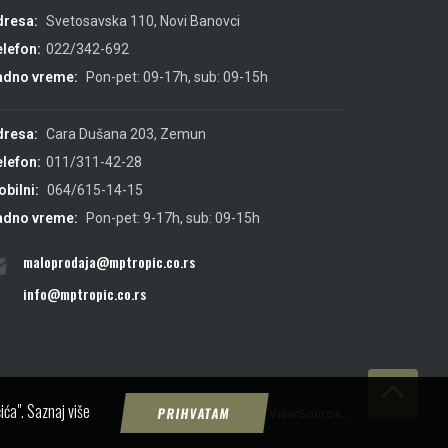
dresa:
Svetosavska 110, Novi Banovci
lefon:
022/342-692
adno vreme:
Pon-pet: 09-17h, sub: 09-15h
dresa:
Cara Dušana 203, Zemun
lefon:
011/311-42-28
bilni:
064/615-14-15
adno vreme:
Pon-pet: 9-17h, sub: 09-15h
maloprodaja@mptropic.co.rs
info@mptropic.co.rs
ića".
Saznaj više
PRIHVATAM
Created by
IMS
&
ViewSource.