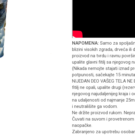
NAPOMENA:
Samo za spoljašnj
blizini visokih zgrada, drveća ili 
proizvod na tvrdu i ravnu površin
upalite glavni fitilj sa njegovog
(Nikada nemojte stajati iznad pr
potpunosti, sačekajte 15 minut
NIJEDAN DEO VAŠEG TELA NE BU
fitilj ne opali, upalite drugi (rezerv
njegovog najudaljenijeg kraja i
na udaljenosti od najmanje 25m.
i neutrališite ga vodom.
Ne držite proizvod rukom. Nepra
Čuvati na suvom i provetrenom 
naopačke.
Zabranjeno za upotrebu osoba