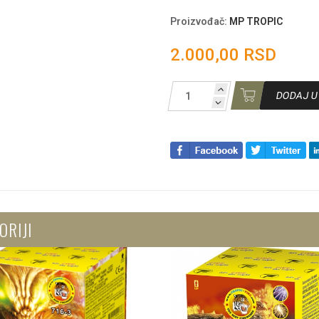
Proizvođač
:
MP TROPIC
2.000,00 RSD
DODAJ U
ORIJI