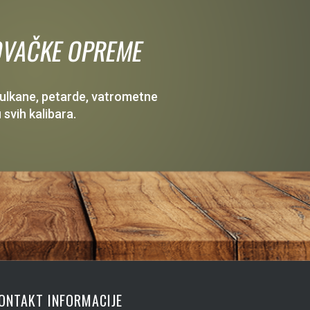
 LOVAČKE OPREME
 vulkane, petarde, vatrometne
 svih kalibara.
ONTAKT INFORMACIJE