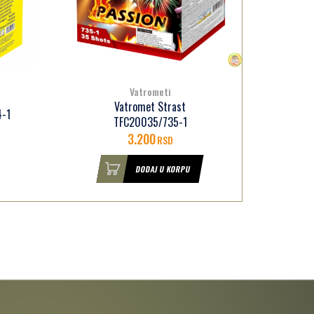
Vatrometi
Vatromet Strast
4-1
TFC20035/735-1
3.200
RSD
DODAJ U KORPU