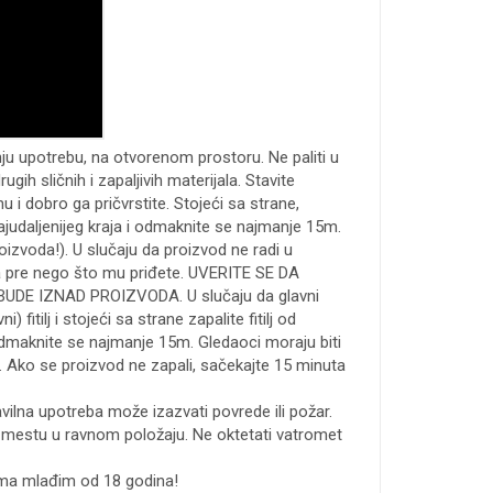
u upotrebu, na otvorenom prostoru. Ne paliti u
drugih sličnih i zapaljivih materijala. Stavite
u i dobro ga pričvrstite. Stojeći sa strane,
 najudaljenijeg kraja i odmaknite se najmanje 15m.
oizvoda!). U slučaju da proizvod ne radi u
a pre nego što mu priđete. UVERITE SE DA
DE IZNAD PROIZVODA. U slučaju da glavni
ni) fitilj i stojeći sa strane zapalite fitilj od
 odmaknite se najmanje 15m. Gledaoci moraju biti
 Ako se proizvod ne zapali, sačekajte 15 minuta
vilna upotreba može izazvati povrede ili požar.
mestu u ravnom položaju. Ne oktetati vatromet
ma mlađim od 18 godina!