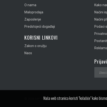
O nama
Kako nar
Maloprodaja
Načini i
Zaposlenje
Načini p
Predstojeći događaji
Podaci o
Privatn
KORISNI LINKOVI
Postanit
Zakon o oružju
Reklamac
Naos
Prijav
Naša web stranica koristi "kolačiće" kako bismo
© 2026 MP Tropic doo. Sva prava zadržana.