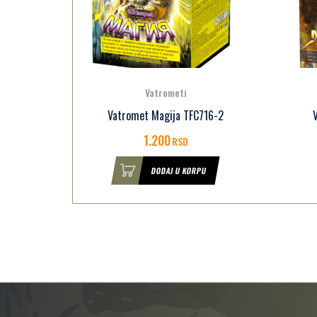
Vatrometi
716-1
Vatromet Magija TFC716-2
1.200
RSD
U
DODAJ U KORPU