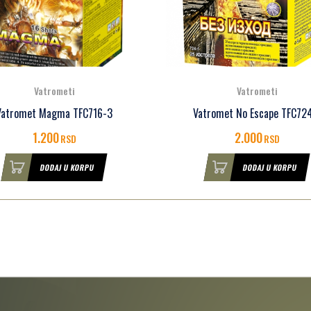
Vatrometi
Vatrometi
Vatromet Magma TFC716-3
Vatromet No Escape TFC72
1.200
2.000
RSD
RSD
DODAJ U KORPU
DODAJ U KORPU