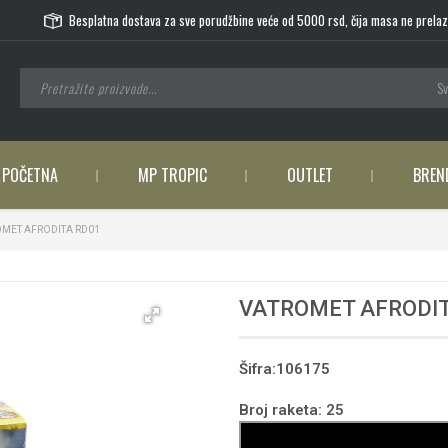
Besplatna dostava za sve porudžbine veće od 5000 rsd, čija masa ne prelaz
Sv
POČETNA
MP TROPIC
OUTLET
BREN
MET AFRODITA RD01
VATROMET AFRODIT
Šifra:106175
Broj raketa: 25