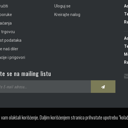
učiti
Uloguj se
A
Te
sporuke
Kreirajte nalog
R
laćanja
 trgovcu
A
ost podataka
Te
e naš diler
Mo
ije i prigovori
R
ite se na mailing listu
 vam olakšali korišćenje. Daljim korišćenjem stranica prihvatate upotrebu "kolač