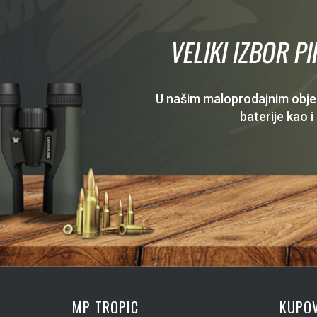
VELIKI IZBOR P
U našim maloprodajnim objekt
baterije kao i
MP TROPIC
KUPOV