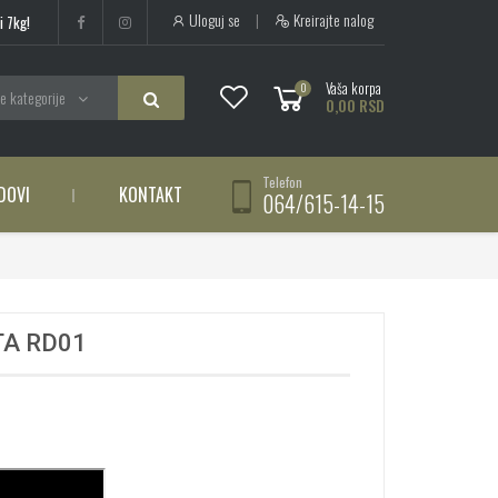
Uloguj se
|
Kreirajte nalog
i 7kg!
Vaša korpa
0
e kategorije
0,00 RSD
Telefon
DOVI
KONTAKT
064/615-14-15
A RD01