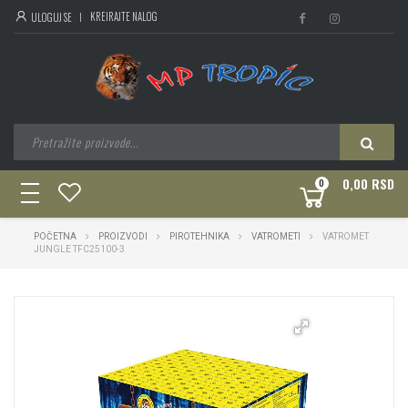
KREIRAJTE NALOG
ULOGUJ SE
0,00 RSD
0
toggle
navigation
POČETNA
PROIZVODI
PIROTEHNIKA
VATROMETI
VATROMET
JUNGLE TFC25100-3