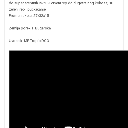
do super srebrnih iskri; 9. crveni rep do dugotrajnog kokosa; 10.
zeleni rep i pucketanje;
Promer raketa: 27x32x15
Zemlja porekla: Bugarska
Uvoznik: MP Tropic DOO