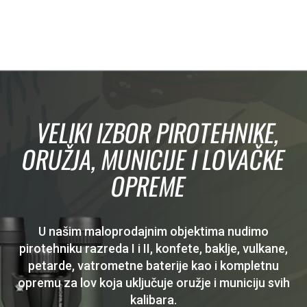
VELIKI IZBOR PIROTEHNIKE,
ORUŽJA, MUNICIJE I LOVAČKE
OPREME
U našim maloprodajnim objektima nudimo
pirotehniku razreda I i II, konfete, baklje, vulkane,
petarde, vatrometne baterije kao i kompletnu
opremu za lov koja uključuje oružje i municiju svih
kalibara.