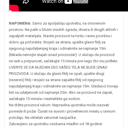
NAPOMENA:
Samo za spoljašnju upotrebu, na otvorenom
prostoru. Ne paliti u blizini visokih zgrada, drveća ili drugih sličnih i
zapaljivih materijala. Stavite proizvod na tvrdu i ravnu površinu i
dobro ga pričvrstite. Stojeći sa strane, upalite glavni fitilj sa
njegovog najudaljenijeg kraja i odmaknite se najmanje 15m.
(Nikada nemojte stajati iznad proizvoda!). U slučaju da proizvod
ne radi u potpunosti, sačekajte 15 minuta pre nego što mu priđete.
UVERITE SE DA NIJEDAN DEO VAŠEG TELA NE BUDE IZNAD
PROIZVODA. U slučaju da glavni fitilj ne opali, upalite drugi
(rezervni) fitilj i stojeći sa strane zapalite fitilj od njegovog
najudaljenijeg kraja i odmaknite se najmanje 15m. Gledaoci moraju
biti na udaljenosti od najmanje 25m. Ako se proizvod ne zapali,
sačekajte 15 minuta i neutrališite ga vodom.
Ne držite proizvod rukom. Nepravilna upotreba može izazvati
povrede ili požar. Čuvati na suvom i provetrenom mestu u ravnom
položaju. Ne oktetati vatromet naopačke.
Zabranjeno za upotrebu osobama mlađim od 18 godina!