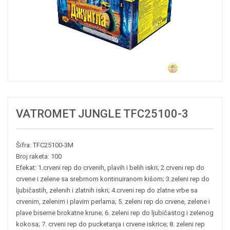
VATROMET JUNGLE TFC25100-3
Šifra: TFC25100-3M
Broj raketa: 100
Efekat: 1.crveni rep do crvenih, plavih i belih iskri; 2.crveni rep do
crvene i zelene sa srebrnom kontinuiranom kišom; 3.zeleni rep do
ljubičastih, zelenih i zlatnih iskri; 4.crveni rep do zlatne vrbe sa
crvenim, zelenim i plavim perlama; 5. zeleni rep do crvene, zelene i
plave biserne brokatne krune; 6. zeleni rep do ljubičastog i zelenog
kokosa; 7. crveni rep do pucketanja i crvene iskrice; 8. zeleni rep