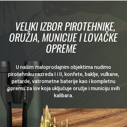
VELIKI IZBOR PIROTEHNIKE,
ORUŽJA, MUNICIJE I LOVAČKE
OPREME
U našim maloprodajnim objektima nudimo
pirotehniku razreda I i II, konfete, baklje, vulkane,
petarde, vatrometne baterije kao i kompletnu
opremu za lov koja uključuje oružje i municiju svih
kalibara.