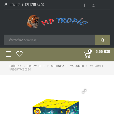
KREIRAJTE NALOG
ULOGUJ SE
0,00 RSD
0
toggle
navigation
POČETNA
PROIZVODI
PIROTEHNIKA
VATROMETI
VATROMET
SPIDER TFC3036-4