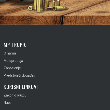
MP TROPIC
O nama
Maloprodaja
Zaposlenje
Predstojeći događaji
KORISNI LINKOVI
Zakon o oružju
Naos