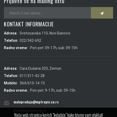
Prijavite se na mailing listu
KONTAKT INFORMACIJE
Adresa:
Svetosavska 110, Novi Banovci
Telefon:
022/342-692
Radno vreme:
Pon-pet: 09-17h, sub: 09-15h
Adresa:
Cara Dušana 203, Zemun
Telefon:
011/311-42-28
Mobilni:
064/615-14-15
Radno vreme:
Pon-pet: 9-17h, sub: 09-15h
maloprodaja@mptropic.co.rs
info@mptropic.co.rs
Naša web stranica koristi "kolačiće" kako bismo vam olakšali