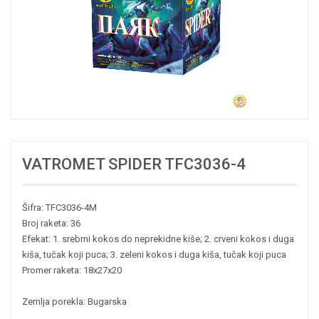
VATROMET SPIDER TFC3036-4
Šifra: TFC3036-4M
Broj raketa: 36
Efekat: 1. srebrni kokos do neprekidne kiše; 2. crveni kokos i duga
kiša, tučak koji puca; 3. zeleni kokos i duga kiša, tučak koji puca
Promer raketa: 18x27x20
Zemlja porekla: Bugarska