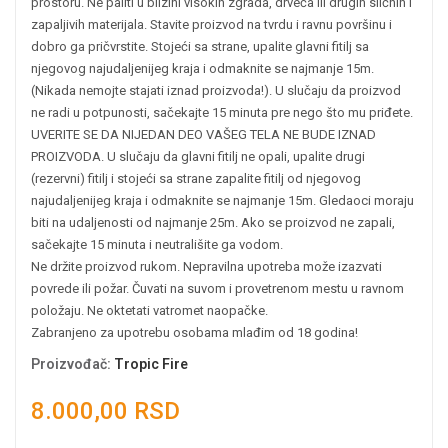
prostoru. Ne paliti u blizini visokih zgrada, drveća ili drugih sličnih i
zapaljivih materijala. Stavite proizvod na tvrdu i ravnu površinu i
dobro ga pričvrstite. Stojeći sa strane, upalite glavni fitilj sa
njegovog najudaljenijeg kraja i odmaknite se najmanje 15m.
(Nikada nemojte stajati iznad proizvoda!). U slučaju da proizvod
ne radi u potpunosti, sačekajte 15 minuta pre nego što mu priđete.
UVERITE SE DA NIJEDAN DEO VAŠEG TELA NE BUDE IZNAD
PROIZVODA. U slučaju da glavni fitilj ne opali, upalite drugi
(rezervni) fitilj i stojeći sa strane zapalite fitilj od njegovog
najudaljenijeg kraja i odmaknite se najmanje 15m. Gledaoci moraju
biti na udaljenosti od najmanje 25m. Ako se proizvod ne zapali,
sačekajte 15 minuta i neutrališite ga vodom.
Ne držite proizvod rukom. Nepravilna upotreba može izazvati
povrede ili požar. Čuvati na suvom i provetrenom mestu u ravnom
položaju. Ne oktetati vatromet naopačke.
Zabranjeno za upotrebu osobama mlađim od 18 godina!
Proizvođač
:
Tropic Fire
8.000,00 RSD