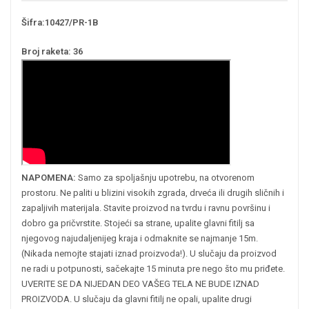
Šifra:10427/PR-1B
Broj raketa: 36
NAPOMENA:
Samo za spoljašnju upotrebu, na otvorenom
prostoru. Ne paliti u blizini visokih zgrada, drveća ili drugih sličnih i
zapaljivih materijala. Stavite proizvod na tvrdu i ravnu površinu i
dobro ga pričvrstite. Stojeći sa strane, upalite glavni fitilj sa
njegovog najudaljenijeg kraja i odmaknite se najmanje 15m.
(Nikada nemojte stajati iznad proizvoda!). U slučaju da proizvod
ne radi u potpunosti, sačekajte 15 minuta pre nego što mu priđete.
UVERITE SE DA NIJEDAN DEO VAŠEG TELA NE BUDE IZNAD
PROIZVODA. U slučaju da glavni fitilj ne opali, upalite drugi