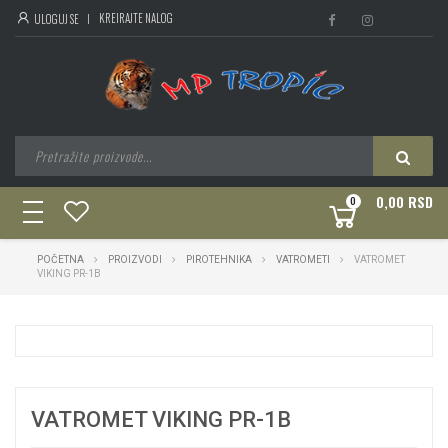
KREIRAJTE NALOG
ULOGUJ SE
0,00 RSD
0
toggle
navigation
POČETNA
PROIZVODI
PIROTEHNIKA
VATROMETI
VATROMET
VIKING PR-1B
VATROMET VIKING PR-1B