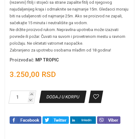
(rezervni) fitilj i stojeći sa strane zapalite fitilj od njegovog
najudaljenijeg kraja i odmaknite se najmanje 15m. Gledaoci moraju
biti na udaljenosti od najmanje 25m. Ako se proizvod ne zapali,
sačekajte 15 minuta i neutrališite ga vodom.
Ne držite proizvod rukom. Nepravilna upotreba može izazvati
povrede ili požar. Čuvati na suvom i provetrenom mestu u ravnom
položaju. Ne oktetati vatromet naopačke.
Zabranjeno za upotrebu osobama mlađim od 18 godina!
Proizvođač
:
MP TROPIC
3.250,00 RSD
DODAJ U KORPU