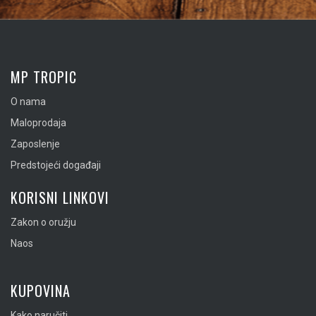
MP TROPIC
O nama
Maloprodaja
Zaposlenje
Predstojeći događaji
KORISNI LINKOVI
Zakon o oružju
Naos
KUPOVINA
Kako naručiti