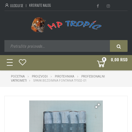
KREIRAJTE NALOG
ULOGUJ SE
0,00 RSD
0
toggle
navigation
POČETNA
PROIZVODI
PIROTEHNIKA
PROFESIONALNI
VATROMETI
SPARK BEZDIMNA FONTANA TFS02-01