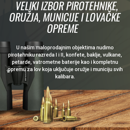
VELIKI IZBOR PIROTEHNIKE,
ORUŽJA, MUNICIJE I LOVAČKE
OPREME
U našim maloprodajnim objektima nudimo
pirotehniku razreda I i II, konfete, baklje, vulkane,
petarde, vatrometne baterije kao i kompletnu
opremu za lov koja uključuje oružje i municiju svih
kalibara.