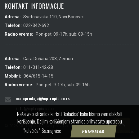
KONTAKT INFORMACIJE
Adresa:
Svetosavska 110, Novi Banovci
Telefon:
022/342-692
Radno vreme:
Pon-pet: 09-17h, sub: 09-15h
Adresa:
Cara Dušana 203, Zemun
Telefon:
011/311-42-28
Mobilni:
064/615-14-15
Radno vreme:
Pon-pet: 9-17h, sub: 09-15h
maloprodaja@mptropic.co.rs
info@mptropic.co.rs
Naša web stranica koristi "kolačiće" kako bismo vam olakšali
korišćenje. Daljim korišćenjem stranica prihvatate upotrebu
© 2026 MP Tropic doo. Sva prava zadržana.
"kolačića".
Saznaj više
PRIHVATAM
Created by
IMS
&
ViewSource.