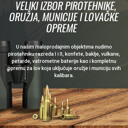
VELIKI IZBOR PIROTEHNIKE,
ORUŽJA, MUNICIJE I LOVAČKE
OPREME
U našim maloprodajnim objektima nudimo
pirotehniku razreda I i II, konfete, baklje, vulkane,
petarde, vatrometne baterije kao i kompletnu
opremu za lov koja uključuje oružje i municiju svih
kalibara.