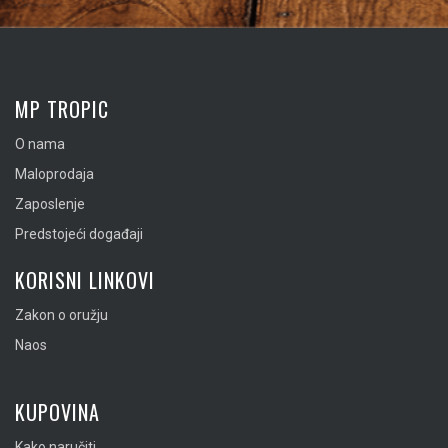
MP TROPIC
O nama
Maloprodaja
Zaposlenje
Predstojeći događaji
KORISNI LINKOVI
Zakon o oružju
Naos
KUPOVINA
Kako naručiti