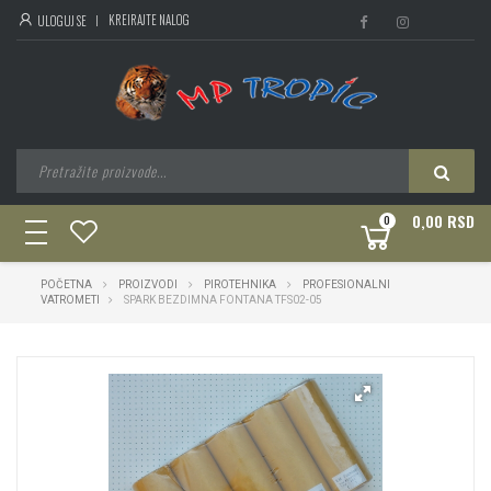
KREIRAJTE NALOG
ULOGUJ SE
0,00 RSD
0
toggle
navigation
POČETNA
PROIZVODI
PIROTEHNIKA
PROFESIONALNI
VATROMETI
SPARK BEZDIMNA FONTANA TFS02-05