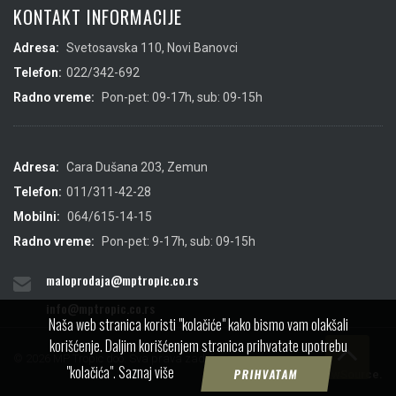
KONTAKT INFORMACIJE
Adresa:
Svetosavska 110, Novi Banovci
Telefon:
022/342-692
Radno vreme:
Pon-pet: 09-17h, sub: 09-15h
Adresa:
Cara Dušana 203, Zemun
Telefon:
011/311-42-28
Mobilni:
064/615-14-15
Radno vreme:
Pon-pet: 9-17h, sub: 09-15h
maloprodaja@mptropic.co.rs
info@mptropic.co.rs
Naša web stranica koristi "kolačiće" kako bismo vam olakšali
korišćenje. Daljim korišćenjem stranica prihvatate upotrebu
© 2026 MP Tropic doo. Sva prava zadržana.
"kolačića".
Saznaj više
PRIHVATAM
Created by
IMS
&
ViewSource.