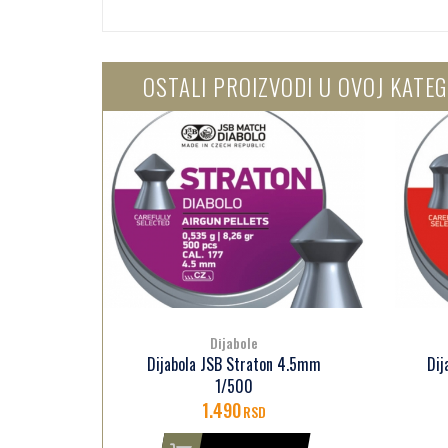
OSTALI PROIZVODI U OVOJ KATEG
Dijabole
4.5mm
Dijabola JSB Exact Heavy 4.5mm
Dij
1/500
1.590
RSD