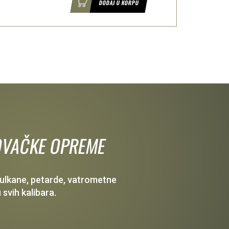
DODAJ U KORPU
 LOVAČKE OPREME
 vulkane, petarde, vatrometne
 svih kalibara.