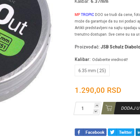
Kalibar:
6.37
mm
MP
TROPIC
DOO se trudi da cene, fotogr
može da garantuje da su svi podaci ap
Artikli predstavljeni na sajtu spadaju
trenutno dostupan. Sve cene su sa u
Proizvođač
:
JSB Schulz Diabol
Kalibar:
Odaberite vrednost!
6.35 mm (.25)
1.290,00 RSD
DODAJ U