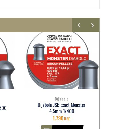
Dijabole
r
Dijabola JSB Exact Beast 4.5mm
Dija
1/250
900
RSD