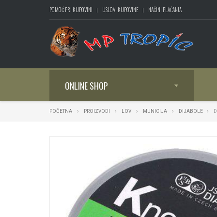
POMOĆ PRI KUPOVINI
USLOVI KUPOVINE
NAČINI PLAĆANJA
ONLINE SHOP
POČETNA
PROIZVODI
LOV
MUNICIJA
DIJABOLE
D