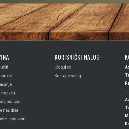
INA
KORISNIČKI NALOG
K
učiti
Uloguj se
A
Te
sporuke
Kreirajte nalog
R
laćanja
 trgovcu
A
ost podataka
Te
e naš diler
Mo
ije i prigovori
R