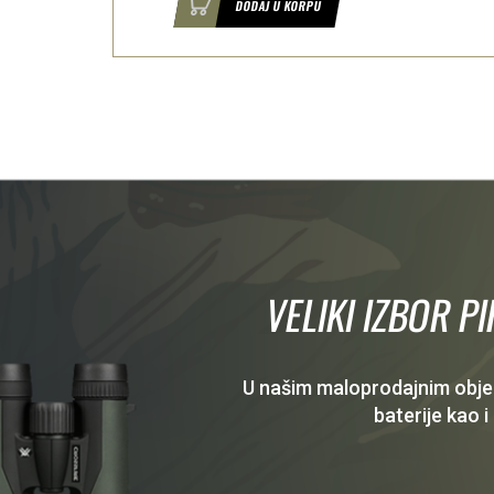
U
DODAJ U KORPU
VELIKI IZBOR P
U našim maloprodajnim objekt
baterije kao i