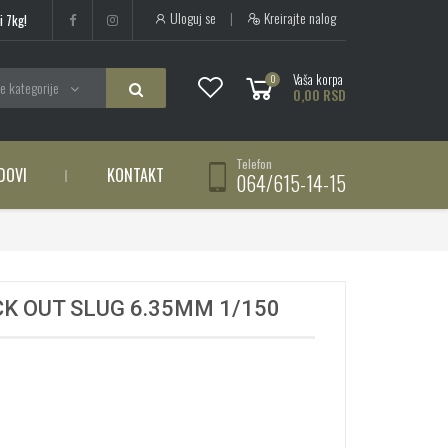
Uloguj se
|
Kreirajte nalog
i 7kg!
Vaša korpa
0
e kategorije
0,00 RSD
Telefon
DOVI
KONTAKT
064/615-14-15
K OUT SLUG 6.35MM 1/150