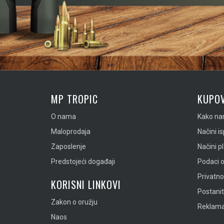
MP TROPIC
KUPOV
O nama
Kako nar
Maloprodaja
Načini i
Zaposlenje
Načini p
Predstojeći događaji
Podaci o
Privatn
KORISNI LINKOVI
Postanit
Zakon o oružju
Reklamac
Naos