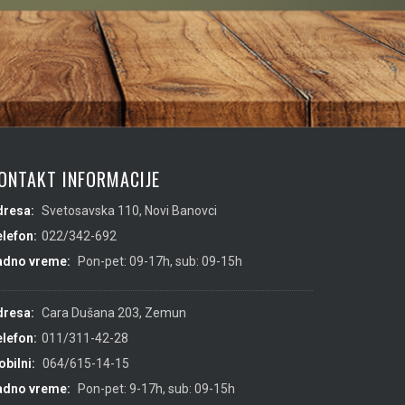
ONTAKT INFORMACIJE
dresa:
Svetosavska 110, Novi Banovci
lefon:
022/342-692
adno vreme:
Pon-pet: 09-17h, sub: 09-15h
dresa:
Cara Dušana 203, Zemun
lefon:
011/311-42-28
bilni:
064/615-14-15
adno vreme:
Pon-pet: 9-17h, sub: 09-15h