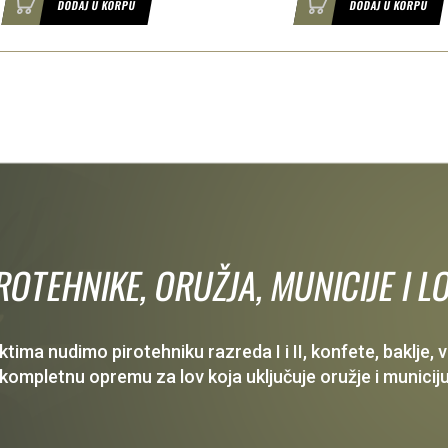
DODAJ U KORPU
DODAJ U KORPU
IROTEHNIKE, ORUŽJA, MUNICIJE I
ima nudimo pirotehniku razreda I i II, konfete, baklje,
 kompletnu opremu za lov koja uključuje oružje i municiju