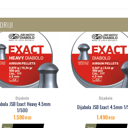
ORIJI
Dijabole
Dijabole
Dijabola JSB Exact Monste
abola JSB Exact 4.5mm 1/500
4.5mm 1/400
1.490
1.790
RSD
RSD