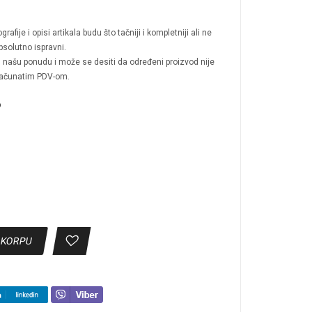
afije i opisi artikala budu što tačniji i kompletniji ali ne
solutno ispravni.
 u našu ponudu i može se desiti da određeni proizvod nije
računatim PDV-om.
o
 KORPU