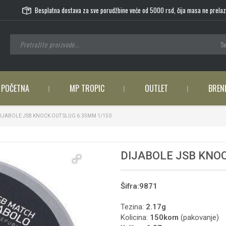
Besplatna dostava za sve porudžbine veće od 5000 rsd, čija masa ne prelaz
Sv
POČETNA
MP TROPIC
OUTLET
BREN
IJABOLE JSB KNOCK OUT SLUG 6.35MM 1/150
DIJABOLE JSB KNOC
Šifra:9871
Tezina:
2.17
g
Kolicina:
150kom
(pakovanje)