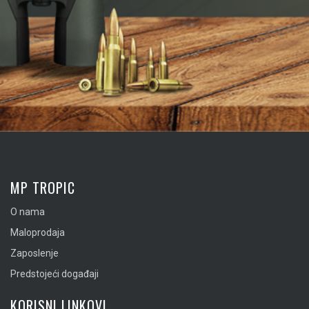
MP TROPIC
O nama
Maloprodaja
Zaposlenje
Predstojeći događaji
KORISNI LINKOVI