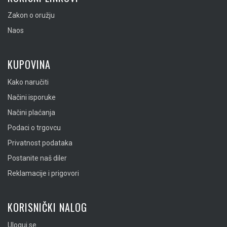
Zakon o oružju
Naos
KUPOVINA
Kako naručiti
Načini isporuke
Načini plaćanja
Podaci o trgovcu
Privatnost podataka
Postanite naš diler
Reklamacije i prigovori
KORISNIČKI NALOG
Uloguj se