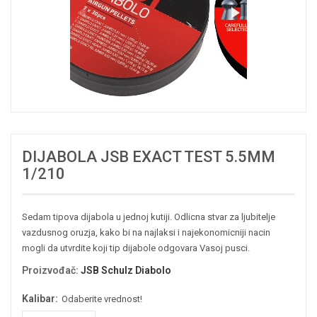
DIJABOLA JSB EXACT TEST 5.5MM
1/210
Sedam tipova dijabola u jednoj kutiji. Odlicna stvar za ljubitelje
vazdusnog oruzja, kako bi na najlaksi i najekonomicniji nacin
mogli da utvrdite koji tip dijabole odgovara Vasoj pusci.
Proizvođač
:
JSB Schulz Diabolo
Kalibar:
Odaberite vrednost!