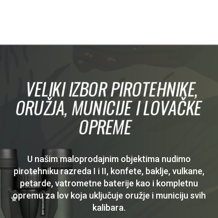
VELIKI IZBOR PIROTEHNIKE,
ORUŽJA, MUNICIJE I LOVAČKE
OPREME
U našim maloprodajnim objektima nudimo
pirotehniku razreda I i II, konfete, baklje, vulkane,
petarde, vatrometne baterije kao i kompletnu
opremu za lov koja uključuje oružje i municiju svih
kalibara.