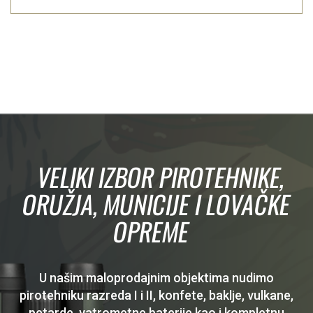
VELIKI IZBOR PIROTEHNIKE,
ORUŽJA, MUNICIJE I LOVAČKE
OPREME
U našim maloprodajnim objektima nudimo
pirotehniku razreda I i II, konfete, baklje, vulkane,
petarde, vatrometne baterije kao i kompletnu