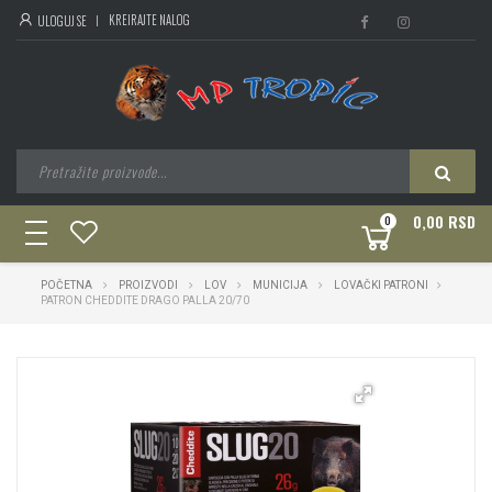
KREIRAJTE NALOG
ULOGUJ SE
0,00 RSD
0
toggle
navigation
POČETNA
PROIZVODI
LOV
MUNICIJA
LOVAČKI PATRONI
PATRON CHEDDITE DRAGO PALLA 20/70