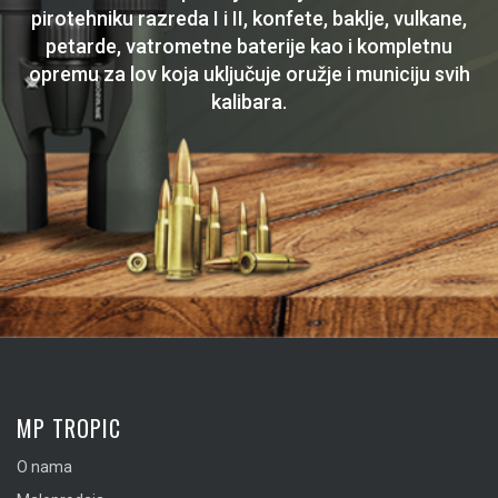
pirotehniku razreda I i II, konfete, baklje, vulkane,
petarde, vatrometne baterije kao i kompletnu
opremu za lov koja uključuje oružje i municiju svih
kalibara.
MP TROPIC
O nama