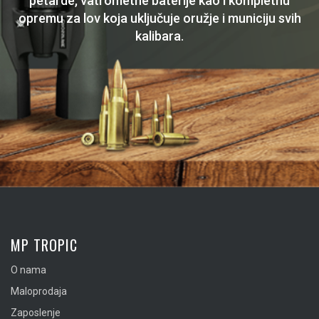
petarde, vatrometne baterije kao i kompletnu
opremu za lov koja uključuje oružje i municiju svih
kalibara.
MP TROPIC
O nama
Maloprodaja
Zaposlenje