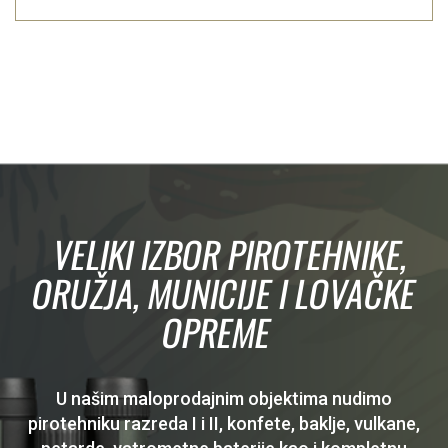
VELIKI IZBOR PIROTEHNIKE,
ORUŽJA, MUNICIJE I LOVAČKE
OPREME
U našim maloprodajnim objektima nudimo
pirotehniku razreda I i II, konfete, baklje, vulkane,