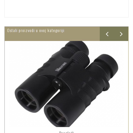
Ostali proizvodi u ovoj kategoriji
Dvogledi