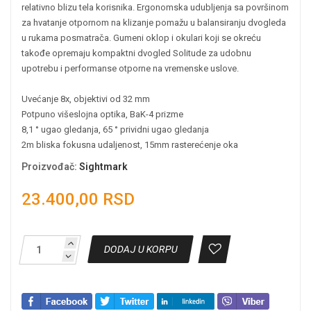
relativno blizu tela korisnika. Ergonomska udubljenja sa površinom
za hvatanje otpornom na klizanje pomažu u balansiranju dvogleda
u rukama posmatrača. Gumeni oklop i okulari koji se okreću
takođe opremaju kompaktni dvogled Solitude za udobnu
upotrebu i performanse otporne na vremenske uslove.
Uvećanje 8x, objektivi od 32 mm
Potpuno višeslojna optika, BaK-4 prizme
8,1 ° ugao gledanja, 65 ° prividni ugao gledanja
2m bliska fokusna udaljenost, 15mm rasterećenje oka
Proizvođač
:
Sightmark
23.400,00 RSD
DODAJ U KORPU