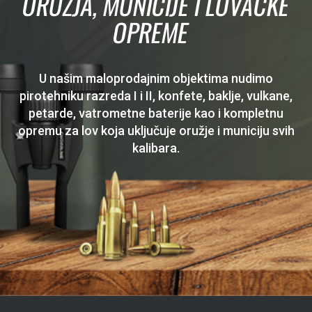
ORUŽJA, MUNICIJE I LOVAČKE
OPREME
U našim maloprodajnim objektima nudimo
pirotehniku razreda I i II, konfete, baklje, vulkane,
petarde, vatrometne baterije kao i kompletnu
opremu za lov koja uključuje oružje i municiju svih
kalibara.