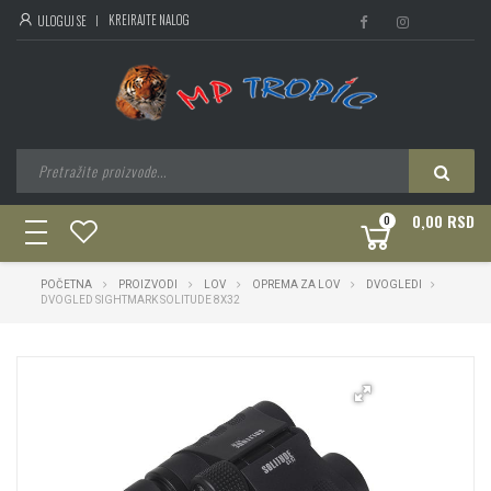
KREIRAJTE NALOG
ULOGUJ SE
0,00 RSD
0
toggle
navigation
POČETNA
PROIZVODI
LOV
OPREMA ZA LOV
DVOGLEDI
DVOGLED SIGHTMARK SOLITUDE 8X32