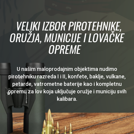
VELIKI IZBOR PIROTEHNIKE,
ORUŽJA, MUNICIJE I LOVAČKE
OPREME
U našim maloprodajnim objektima nudimo
pirotehniku razreda I i II, konfete, baklje, vulkane,
petarde, vatrometne baterije kao i kompletnu
opremu za lov koja uključuje oružje i municiju svih
kalibara.