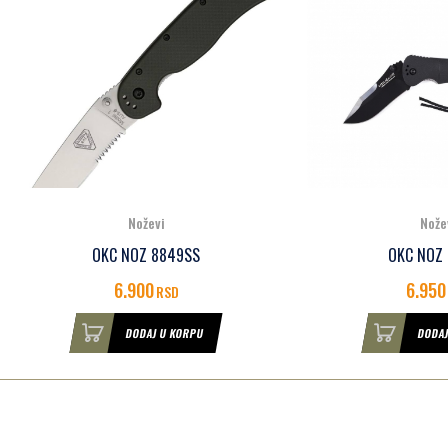
Noževi
Noževi
OKC NOZ 8849SS
OKC NOZ 08902
6.900
6.950
RSD
RSD
DODAJ U KORPU
DODAJ U KORPU