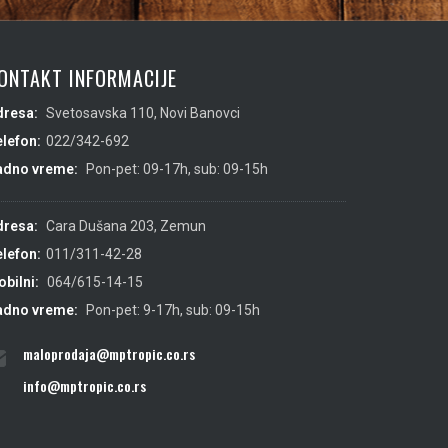
ONTAKT INFORMACIJE
dresa:
Svetosavska 110, Novi Banovci
lefon:
022/342-692
adno vreme:
Pon-pet: 09-17h, sub: 09-15h
dresa:
Cara Dušana 203, Zemun
lefon:
011/311-42-28
bilni:
064/615-14-15
adno vreme:
Pon-pet: 9-17h, sub: 09-15h
maloprodaja@mptropic.co.rs
info@mptropic.co.rs