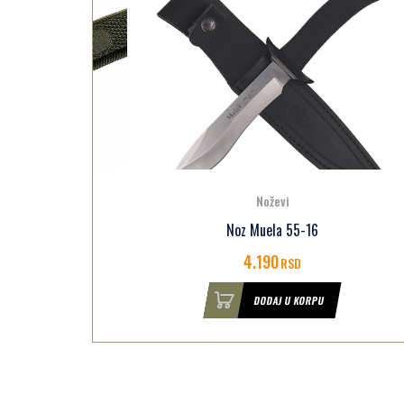
Noževi
G
Noz Muela 55-16
4.190
RSD
U
DODAJ U KORPU