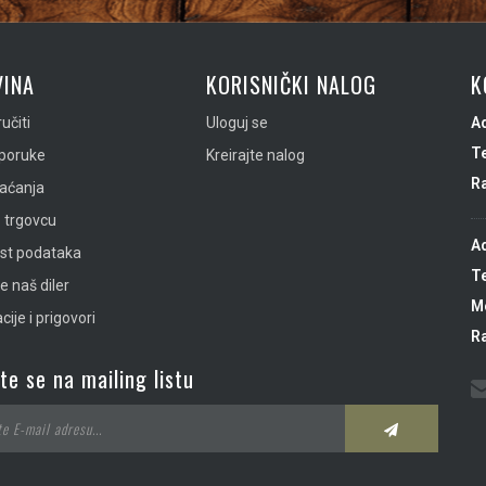
INA
KORISNIČKI NALOG
K
učiti
Uloguj se
A
Te
sporuke
Kreirajte nalog
R
laćanja
 trgovcu
A
ost podataka
Te
e naš diler
Mo
ije i prigovori
R
ite se na mailing listu