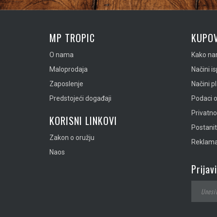
MP TROPIC
KUPOV
O nama
Kako nar
Maloprodaja
Načini i
Zaposlenje
Načini p
Predstojeći događaji
Podaci o
Privatn
KORISNI LINKOVI
Postanit
Zakon o oružju
Reklamac
Naos
Prijav