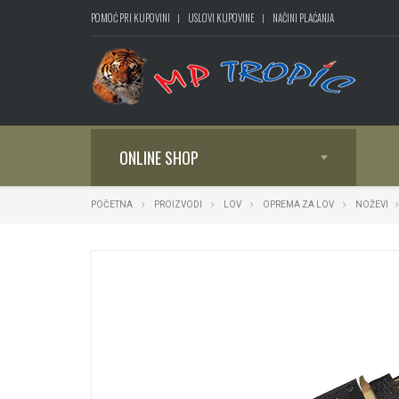
POMOĆ PRI KUPOVINI
USLOVI KUPOVINE
NAČINI PLAĆANJA
ONLINE SHOP
POČETNA
PROIZVODI
LOV
OPREMA ZA LOV
NOŽEVI