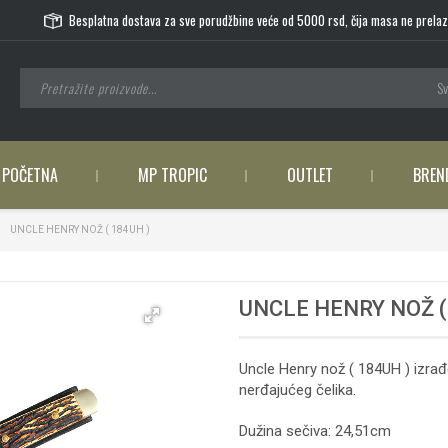
Besplatna dostava za sve porudžbine veće od 5000 rsd, čija masa ne prelaz
Sv
POČETNA
MP TROPIC
OUTLET
BREN
UNCLE HENRY NOŽ ( 184UH )
UNCLE HENRY NOŽ (
Uncle Henry nož ( 184UH ) izr
nerđajućeg čelika.
Dužina sečiva: 24,51cm