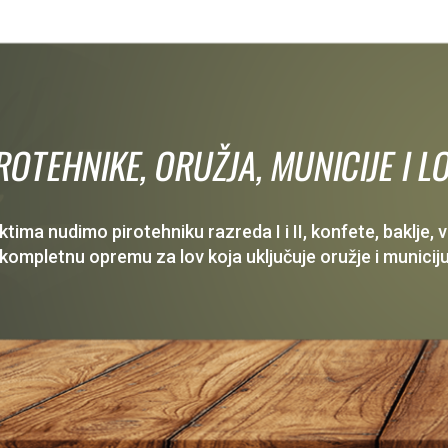
IROTEHNIKE, ORUŽJA, MUNICIJE I
ima nudimo pirotehniku razreda I i II, konfete, baklje,
 kompletnu opremu za lov koja uključuje oružje i municiju