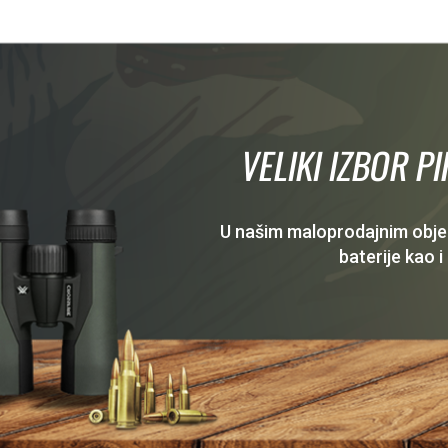
VELIKI IZBOR P
U našim maloprodajnim objekt
baterije kao i