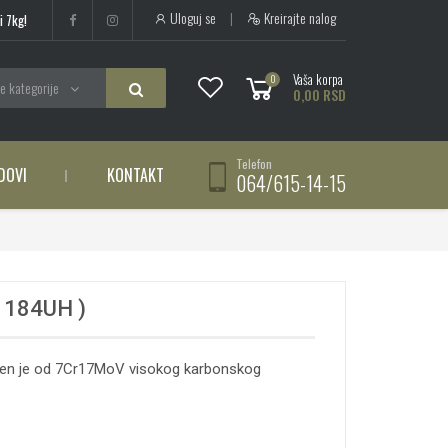
Uloguj se
|
Kreirajte nalog
i 7kg!
Vaša korpa
0
e kategorije
0,00 RSD
Telefon
DOVI
KONTAKT
064/615-14-15
 184UH )
ađen je od 7Cr17MoV visokog karbonskog