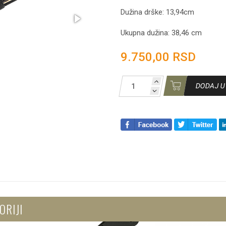
Dužina drške: 13,94cm
Ukupna dužina: 38,46 cm
9.750,00 RSD
DODAJ U
ORIJI