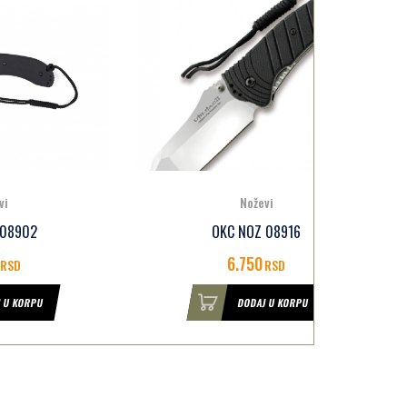
Noževi
OKC NOZ 08916
Noz
6.750
RSD
DODAJ U KORPU