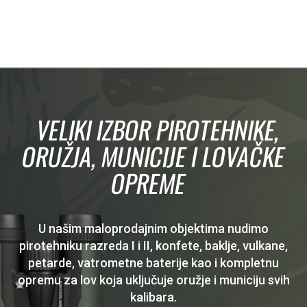
VELIKI IZBOR PIROTEHNIKE,
ORUŽJA, MUNICIJE I LOVAČKE
OPREME
U našim maloprodajnim objektima nudimo
pirotehniku razreda I i II, konfete, baklje, vulkane,
petarde, vatrometne baterije kao i kompletnu
opremu za lov koja uključuje oružje i municiju svih
kalibara.