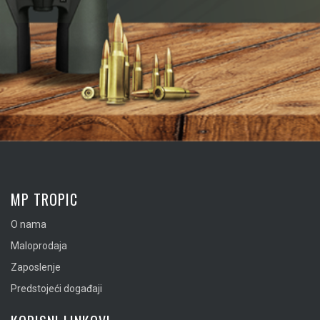
MP TROPIC
O nama
Maloprodaja
Zaposlenje
Predstojeći događaji