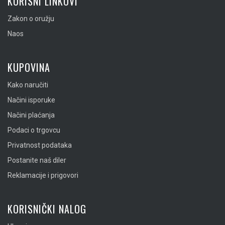
KORISNI LINKOVI
Zakon o oružju
Naos
KUPOVINA
Kako naručiti
Načini isporuke
Načini plaćanja
Podaci o trgovcu
Privatnost podataka
Postanite naš diler
Reklamacije i prigovori
KORISNIČKI NALOG