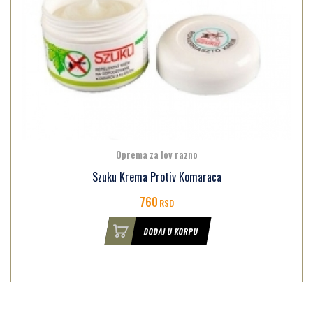
Oprema za lov razno
Szuku Krema Protiv Komaraca
760
RSD
DODAJ U KORPU