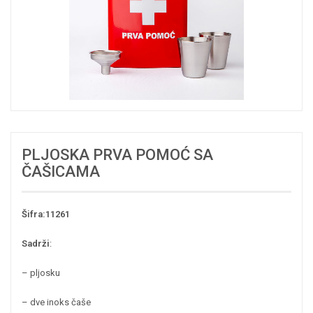
PLJOSKA PRVA POMOĆ SA
ČAŠICAMA
Šifra:11261
Sadrži
:
– pljosku
– dve inoks čaše