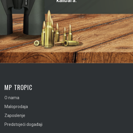
kalibara.
MP TROPIC
O nama
Maloprodaja
Zaposlenje
Predstojeći događaji