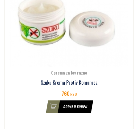
Oprema za lov razno
Szuku Krema Protiv Komaraca
760
RSD
DODAJ U KORPU