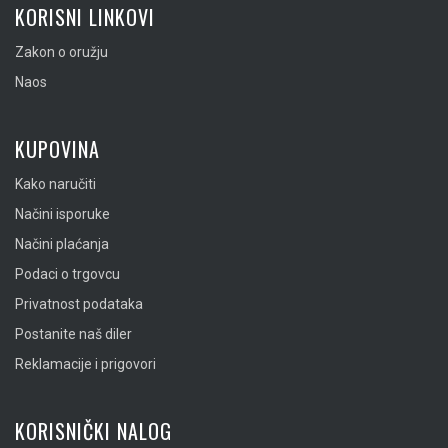
KORISNI LINKOVI
Zakon o oružju
Naos
KUPOVINA
Kako naručiti
Načini isporuke
Načini plaćanja
Podaci o trgovcu
Privatnost podataka
Postanite naš diler
Reklamacije i prigovori
KORISNIČKI NALOG