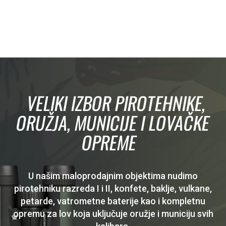
VELIKI IZBOR PIROTEHNIKE,
ORUŽJA, MUNICIJE I LOVAČKE
OPREME
U našim maloprodajnim objektima nudimo
pirotehniku razreda I i II, konfete, baklje, vulkane,
petarde, vatrometne baterije kao i kompletnu
opremu za lov koja uključuje oružje i municiju svih