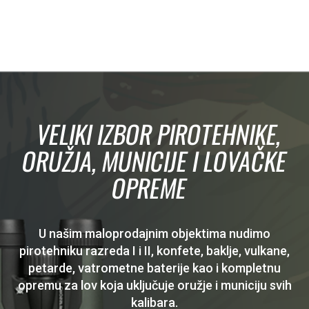
VELIKI IZBOR PIROTEHNIKE,
ORUŽJA, MUNICIJE I LOVAČKE
OPREME
U našim maloprodajnim objektima nudimo
pirotehniku razreda I i II, konfete, baklje, vulkane,
petarde, vatrometne baterije kao i kompletnu
opremu za lov koja uključuje oružje i municiju svih
kalibara.