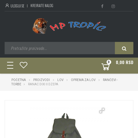
KREIRAJTE NALOG
ULOGUJ SE
0,00 RSD
0
toggle
navigation
POČETNA
PROIZVODI
LOV
OPREMA ZA LOV
RANČEVI -
TORBE
RANAC DIXI II DZEPA