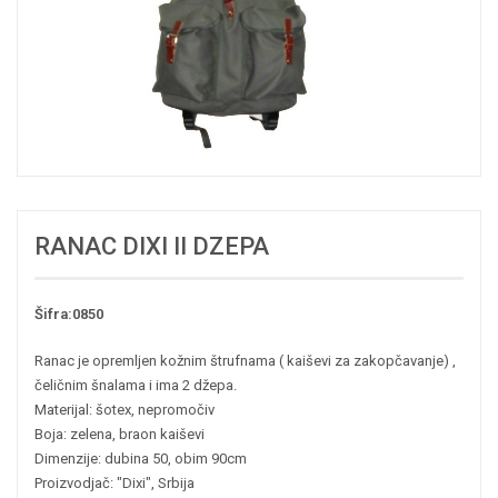
RANAC DIXI II DZEPA
Šifra:0850
Ranac je opremljen kožnim štrufnama ( kaiševi za zakopčavanje) ,
čeličnim šnalama i ima 2 džepa.
Materijal: šotex, nepromočiv
Boja: zelena, braon kaiševi
Dimenzije: dubina 50, obim 90cm
Proizvodjač: "Dixi", Srbija