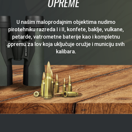
OPREME
U našim maloprodajnim objektima nudimo
pirotehniku razreda I i II, konfete, baklje, vulkane,
petarde, vatrometne baterije kao i kompletnu
opremu za lov koja uključuje oružje i municiju svih
kalibara.