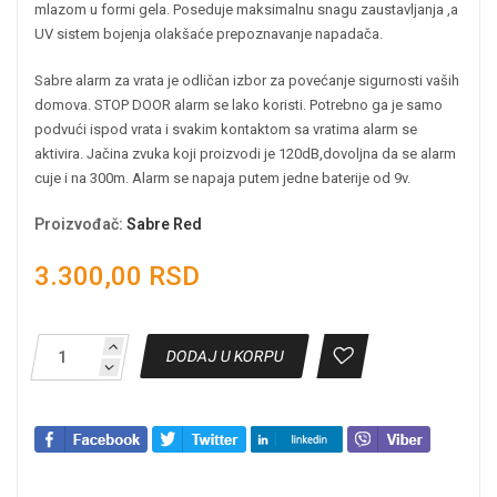
mlazom u formi gela. Poseduje maksimalnu snagu zaustavljanja ,a
UV sistem bojenja olakšaće prepoznavanje napadača.
Sabre alarm za vrata je odličan izbor za povećanje sigurnosti vaših
domova. STOP DOOR alarm se lako koristi. Potrebno ga je samo
podvući ispod vrata i svakim kontaktom sa vratima alarm se
aktivira. Jačina zvuka koji proizvodi je 120dB,dovoljna da se alarm
cuje i na 300m. Alarm se napaja putem jedne baterije od 9v.
Proizvođač
:
Sabre Red
3.300,00 RSD
DODAJ U KORPU