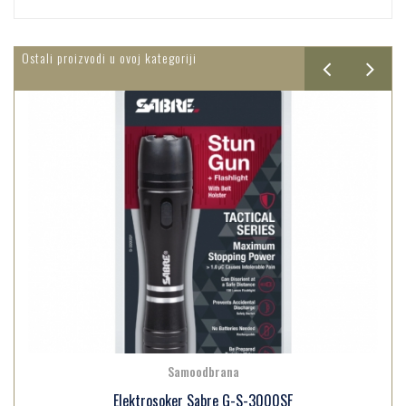
Ostali proizvodi u ovoj kategoriji
Samoodbrana
Elektrosoker Sabre G-S-3000SF