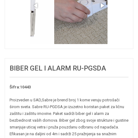
BIBER GEL I ALARM RU-PGSDA
Šifra:10443
Proizveden u SAD,Sabre je brend broj 1 kome veruju potrošači
širom sveta. Sabre RU-PGDSA je izuzetno koristan paket za ličnu
zaštitu i zaštitu imovine. Paket sadrži biber gel i alarm za
bezbednost vaših domova. Biber gel zbog svoje strukture i gustine
smanjuje uticaj vetra i pruža pouzdanu odbranu od napadača.
Efikasan je na daljini od 4m i sadrži 25 pražnjenja sa snažnim