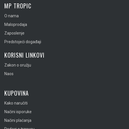
MP TROPIC
O nama
Maloprodaja
Zaposlenje
Predstojeći događaji
KORISNI LINKOVI
Zakon o oružju
Naos
KUPOVINA
Kako naručiti
Načini isporuke
Načini plaćanja