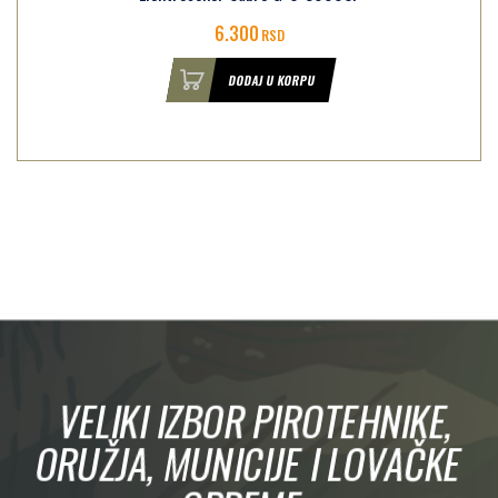
6.300
RSD
DODAJ U KORPU
VELIKI IZBOR PIROTEHNIKE,
ORUŽJA, MUNICIJE I LOVAČKE