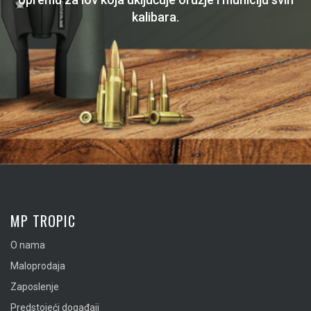
kalibara.
MP TROPIC
O nama
Maloprodaja
Zaposlenje
Predstojeći događaji