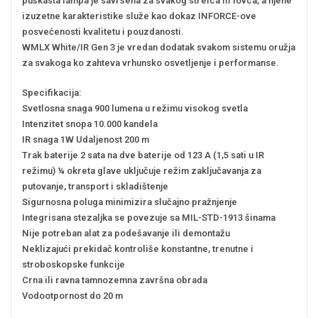
puškasta lampa je savršena za svakog strelca ili lovca, a njene
izuzetne karakteristike služe kao dokaz INFORCE-ove
posvećenosti kvalitetu i pouzdanosti.
WMLX White/IR Gen 3 je vredan dodatak svakom sistemu oružja
za svakoga ko zahteva vrhunsko osvetljenje i performanse.
Specifikacija:
Svetlosna snaga 900 lumena u režimu visokog svetla
Intenzitet snopa 10.000 kandela
IR snaga 1W Udaljenost 200 m
Trak baterije 2 sata na dve baterije od 123 A (1,5 sati u IR
režimu) ¼ okreta glave uključuje režim zaključavanja za
putovanje, transport i skladištenje
Sigurnosna poluga minimizira slučajno pražnjenje
Integrisana stezaljka se povezuje sa MIL-STD-1913 šinama
Nije potreban alat za podešavanje ili demontažu
Neklizajući prekidač kontroliše konstantne, trenutne i
stroboskopske funkcije
Crna ili ravna tamnozemna završna obrada
Vodootpornost do 20 m