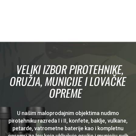
VELIKI IZBOR PIROTEHNIKE,
ORUŽJA, MUNICIJE I LOVAČKE
OPREME
U našim maloprodajnim objektima nudimo
pirotehniku razreda I i II, konfete, baklje, vulkane,
petarde, vatrometne baterije kao i kompletnu
opremu za lov koja uključuje oružje i municiju svih