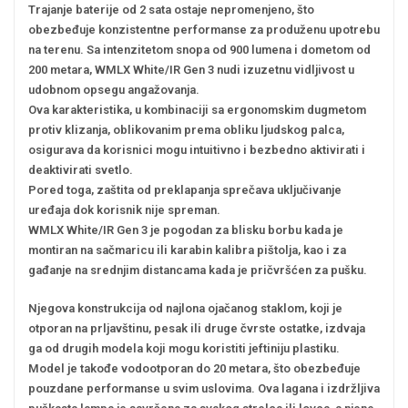
Trajanje baterije od 2 sata ostaje nepromenjeno, što
obezbeđuje konzistentne performanse za produženu upotrebu
na terenu. Sa intenzitetom snopa od 900 lumena i dometom od
200 metara, WMLX White/IR Gen 3 nudi izuzetnu vidljivost u
udobnom opsegu angažovanja.
Ova karakteristika, u kombinaciji sa ergonomskim dugmetom
protiv klizanja, oblikovanim prema obliku ljudskog palca,
osigurava da korisnici mogu intuitivno i bezbedno aktivirati i
deaktivirati svetlo.
Pored toga, zaštita od preklapanja sprečava uključivanje
uređaja dok korisnik nije spreman.
WMLX White/IR Gen 3 je pogodan za blisku borbu kada je
montiran na sačmaricu ili karabin kalibra pištolja, kao i za
gađanje na srednjim distancama kada je pričvršćen za pušku.
Njegova konstrukcija od najlona ojačanog staklom, koji je
otporan na prljavštinu, pesak ili druge čvrste ostatke, izdvaja
ga od drugih modela koji mogu koristiti jeftiniju plastiku.
Model je takođe vodootporan do 20 metara, što obezbeđuje
pouzdane performanse u svim uslovima. Ova lagana i izdržljiva