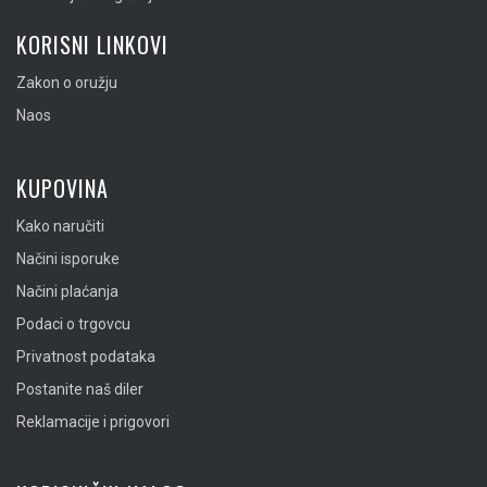
KORISNI LINKOVI
Zakon o oružju
Naos
KUPOVINA
Kako naručiti
Načini isporuke
Načini plaćanja
Podaci o trgovcu
Privatnost podataka
Postanite naš diler
Reklamacije i prigovori