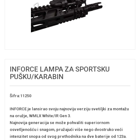
INFORCE LAMPA ZA SPORTSKU
PUŠKU/KARABIN
Šifra:11250
INFORCE je lansirao svoju najnoviju verziju svetiljki za montažu
na oružje, WMLX White/IR Gen 3.
Najnovija generacija se može pohvaliti superiornom
osvetljenošću i snagom, pružajući više nego dvostruko veći
intenzitet snopa od svog prethodnika na dve baterije od 123a.