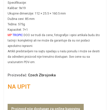
Specifikacije:
Kalibar: 9x19
Ukupne dimenzije:
112 × 25.5 × 160.5 mm
Dužina cevi: 85 mm
Težina: 575g
Kapacitet: 7+1
MP
TROPIC
DOO se trudi da cene, fotografije i opisi artikala budu što
tačniji i kompletniji ali ne može da garantuje da su svi podaci
apsolutno ispravni.
Artikli predstavljeni na sajtu spadaju u našu ponudu i može se desiti
da određeni proizvod nije trenutno dostupan. Sve cene su sa
uračunatim PDV-om.
Proizvođač
:
Czech Zbrojovka
NA UPIT
Proizvod nije dostupan za online kupovinu