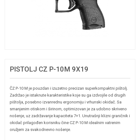
PISTOLJ CZ P-10M 9X19
ČZ P-10 M je pouzdan i izuzetno precizan superkompaktni pištolj.
Zadržao je istaknute karakteristike koje su ga izdvojile od drugih
pištolja, posebno izvanrednu ergonomiju i vrhunski okidač. Sa
smanjenim otiskom i širinom, optimizovan je za udobno skriveno
nošenje, uz zadržavanje kapaciteta 7+1. Unutrašnji klizni graničnik i
okidač prilagođen korisniku čine CZ P-10 M idealnim vatrenim
oružjem za svakodnevno nošenje.