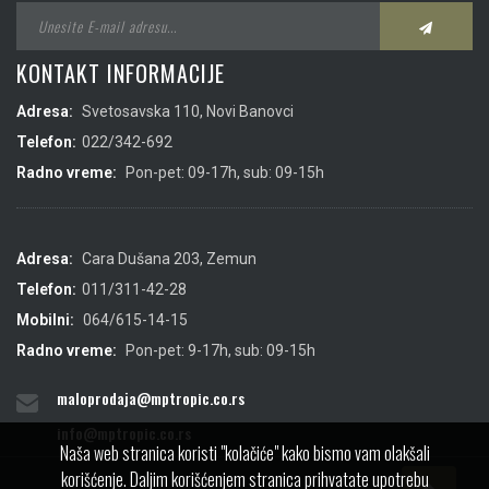
KONTAKT INFORMACIJE
Adresa:
Svetosavska 110, Novi Banovci
Telefon:
022/342-692
Radno vreme:
Pon-pet: 09-17h, sub: 09-15h
Adresa:
Cara Dušana 203, Zemun
Telefon:
011/311-42-28
Mobilni:
064/615-14-15
Radno vreme:
Pon-pet: 9-17h, sub: 09-15h
maloprodaja@mptropic.co.rs
info@mptropic.co.rs
Naša web stranica koristi "kolačiće" kako bismo vam olakšali
korišćenje. Daljim korišćenjem stranica prihvatate upotrebu