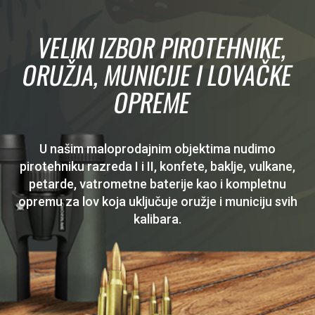
VELIKI IZBOR PIROTEHNIKE,
ORUŽJA, MUNICIJE I LOVAČKE
OPREME
U našim maloprodajnim objektima nudimo
pirotehniku razreda I i II, konfete, baklje, vulkane,
petarde, vatrometne baterije kao i kompletnu
opremu za lov koja uključuje oružje i municiju svih
kalibara.