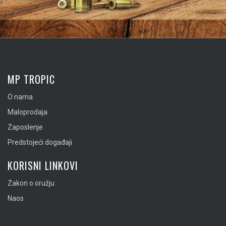
MP TROPIC
O nama
Maloprodaja
Zaposlenje
Predstojeći događaji
KORISNI LINKOVI
Zakon o oružju
Naos