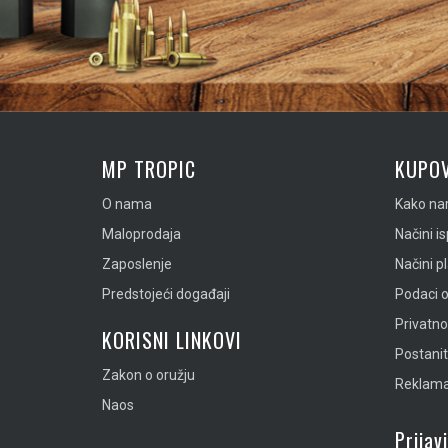
MP TROPIC
KUPOV
O nama
Kako nar
Maloprodaja
Načini i
Zaposlenje
Načini p
Predstojeći događaji
Podaci o
Privatn
KORISNI LINKOVI
Postanit
Zakon o oružju
Reklamac
Naos
Prijav