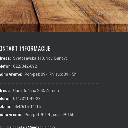
ONTAKT INFORMACIJE
dresa:
Svetosavska 110, Novi Banovci
lefon:
022/342-692
adno vreme:
Pon-pet: 09-17h, sub: 09-15h
dresa:
Cara Dušana 203, Zemun
lefon:
011/311-42-28
bilni:
064/615-14-15
adno vreme:
Pon-pet: 9-17h, sub: 09-15h
maloprodaja@mptropic.co.rs