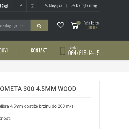
Uloguj se
|
Kreirajte nalog
i 7kg!
Vaša korpa
0
e kategorije
0,00 RSD
Telefon
DOVI
KONTAKT
064/615-14-15
COMETA 300 4.5MM WOOD
ibra 4,5mm dostiže brzinu do 200 m/s.
znosti