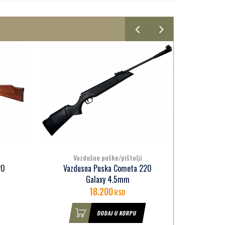
Vazdušne puške/pištolji
V
20
Vazdusna Puska Cometa 100
Vazdu
4.5mm Wood
17.000
RSD
DODAJ U KORPU