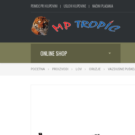
POMOĆ PRI KUPOVINI
USLOVI KUPOVINE
NAČINI PLAĆANJA
ONLINE SHOP
POČETNA
PROIZVODI
LOV
ORUŽJE
VAZDUŠNE PUŠKE/