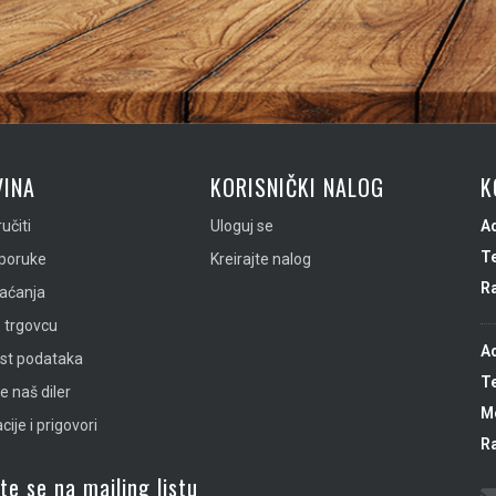
INA
KORISNIČKI NALOG
K
učiti
Uloguj se
A
Te
sporuke
Kreirajte nalog
R
laćanja
 trgovcu
A
ost podataka
Te
e naš diler
Mo
ije i prigovori
R
ite se na mailing listu