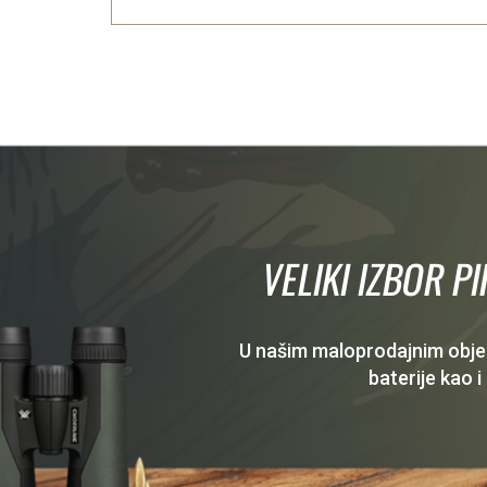
VELIKI IZBOR P
U našim maloprodajnim objekt
baterije kao i