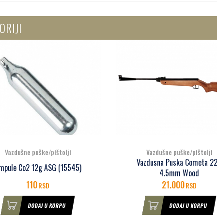
ORIJI
Vazdušne puške/pištolji
Vazdušne puške/pištolji
azdusna Puska Cometa 220
Vazdusna Puska Cometa 2
4.5mm Wood
Galaxy 4.5mm
21.000
18.200
RSD
RSD
DODAJ U KORPU
DODAJ U KORPU