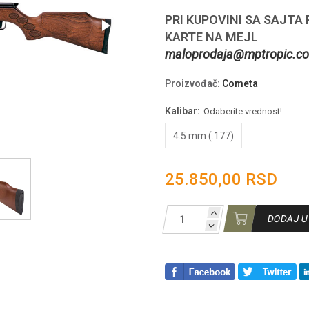
PRI KUPOVINI SA SAJTA
KARTE NA MEJL
maloprodaja@mptropic.co
Proizvođač
:
Cometa
Kalibar:
Odaberite vrednost!
4.5 mm (.177)
25.850,00 RSD
DODAJ U