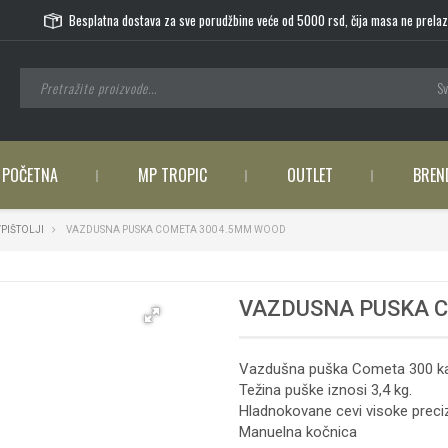
Besplatna dostava za sve porudžbine veće od 5000 rsd, čija masa ne prelaz
Sv
POČETNA
MP TROPIC
OUTLET
BREN
PIŠTOLJI
VAZDUSNA PUSKA COMETA 300 4.5MM WOOD
VAZDUSNA PUSKA 
Vazdušna puška Cometa 300 kal
Težina puške iznosi 3,4 kg.
Hladnokovane cevi visoke preci
Manuelna kočnica