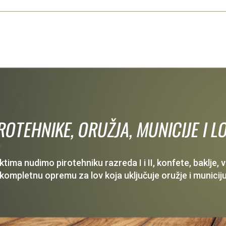
IROTEHNIKE, ORUŽJA, MUNICIJE I
ima nudimo pirotehniku razreda I i II, konfete, baklje,
 kompletnu opremu za lov koja uključuje oružje i municiju