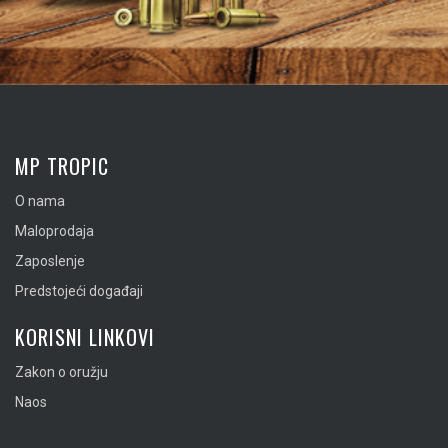
MP TROPIC
O nama
Maloprodaja
Zaposlenje
Predstojeći događaji
KORISNI LINKOVI
Zakon o oružju
Naos