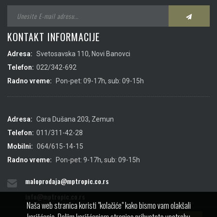
KONTAKT INFORMACIJE
Adresa:
Svetosavska 110, Novi Banovci
Telefon:
022/342-692
Radno vreme:
Pon-pet: 09-17h, sub: 09-15h
Adresa:
Cara Dušana 203, Zemun
Telefon:
011/311-42-28
Mobilni:
064/615-14-15
Radno vreme:
Pon-pet: 9-17h, sub: 09-15h
maloprodaja@mptropic.co.rs
info@mptropic.co.rs
Naša web stranica koristi "kolačiće" kako bismo vam olakšali