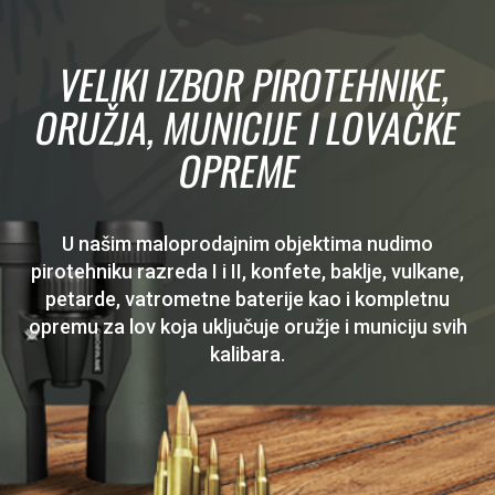
VELIKI IZBOR PIROTEHNIKE,
ORUŽJA, MUNICIJE I LOVAČKE
OPREME
U našim maloprodajnim objektima nudimo
pirotehniku razreda I i II, konfete, baklje, vulkane,
petarde, vatrometne baterije kao i kompletnu
opremu za lov koja uključuje oružje i municiju svih
kalibara.