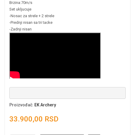
Brzina:70m/s
Set ukljucuje
-Nosac za strele + 2 strele
-Prednji nisan sa tri tacke
-Zadnji nisan
Proizvođač
:
EK Archery
33.900,00 RSD