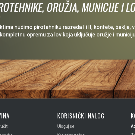
IROTEHNIKE, ORUŽJA, MUNICIJE I
ima nudimo pirotehniku razreda I i II, konfete, baklje,
 kompletnu opremu za lov koja uključuje oružje i municiju
INA
KORISNIČKI NALOG
K
učiti
Uloguj se
A
Te