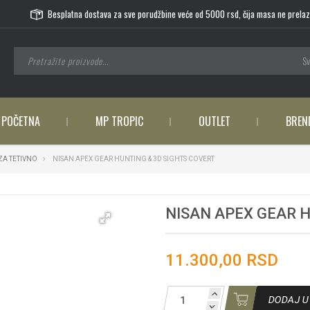
Besplatna dostava za sve porudžbine veće od 5000 rsd, čija masa ne prelaz
Sv
POČETNA
MP TROPIC
OUTLET
BREN
ZA TETIVNO
NISAN APEX GEAR HUNTING & 3D SIGHTS COVERT
NISAN APEX GEAR H
11.300,00 RSD
DODAJ U