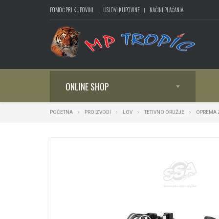
POMOĆ PRI KUPOVINI
USLOVI KUPOVINE
NAČINI PLAĆANJA
ONLINE SHOP
POČETNA
PROIZVODI
LOV
TETIVNO ORUŽJE
OPREMA 