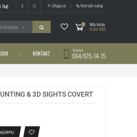
Uloguj se
|
Kreirajte nalog
i 7kg!
Vaša korpa
0
e kategorije
0,00 RSD
Telefon
DOVI
KONTAKT
064/615-14-15
UNTING & 3D SIGHTS COVERT
 KORPU