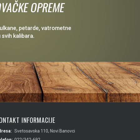
 LOVAČKE OPREME
 vulkane, petarde, vatrometne
 svih kalibara.
ONTAKT INFORMACIJE
dresa:
Svetosavska 110, Novi Banovci
lefon:
022/342-692