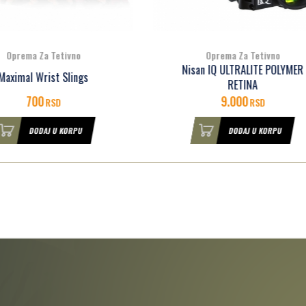
Oprema Za Tetivno
Oprema Za Tetivno
isan IQ ULTRALITE POLYMER
Nisan VENOM FIXED
RETINA
9.000
13.500
RSD
RSD
DODAJ U KORPU
DODAJ U KORPU