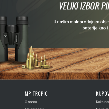
VELIKI IZBOR P
U našim maloprodajnim objekt
baterije kao i
MP TROPIC
KUPOV
O nama
Kako nar