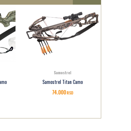
Samostrel
Samos
Camo
Samostrel Titan Camo
74.000
RSD