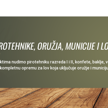
IROTEHNIKE, ORUŽJA, MUNICIJE I
ima nudimo pirotehniku razreda I i II, konfete, baklje,
 kompletnu opremu za lov koja uključuje oružje i municiju