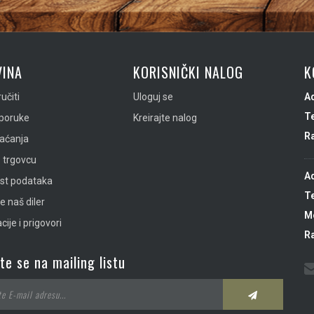
INA
KORISNIČKI NALOG
K
učiti
Uloguj se
A
Te
sporuke
Kreirajte nalog
R
laćanja
 trgovcu
A
ost podataka
Te
e naš diler
Mo
ije i prigovori
R
ite se na mailing listu