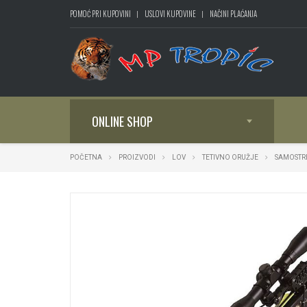
POMOĆ PRI KUPOVINI
USLOVI KUPOVINE
NAČINI PLAĆANJA
ONLINE SHOP
POČETNA
PROIZVODI
LOV
TETIVNO ORUŽJE
SAMOSTR