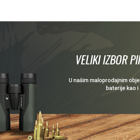
VELIKI IZBOR P
U našim maloprodajnim objekt
baterije kao i