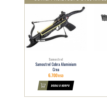
Samostrel
Samostrel Cobra Aluminium
tic
Crna
6.700
RSD
U
DODAJ U KORPU