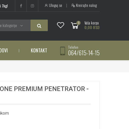
Uloguj se
|
Kreirajte nalog
i 7kg!
Vaša korpa
0
e kategorije
0,00 RSD
Telefon
DOVI
KONTAKT
064/615-14-15
ONE PREMIUM PENETRATOR -
tikom