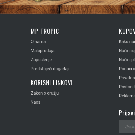
MP TROPIC
KUPOV
O nama
Kako nar
Maloprodaja
Načini i
Zaposlenje
Načini p
Predstojeći događaji
Podaci o
Privatn
KORISNI LINKOVI
Postanit
Zakon o oružju
Reklamac
Naos
Prijav