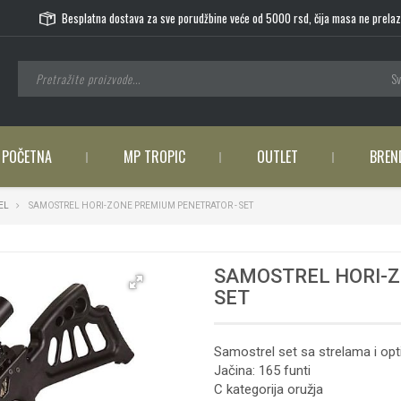
Besplatna dostava za sve porudžbine veće od 5000 rsd, čija masa ne prelaz
Sv
POČETNA
MP TROPIC
OUTLET
BREN
EL
SAMOSTREL HORI-ZONE PREMIUM PENETRATOR - SET
SAMOSTREL HORI-Z
SET
Samostrel set sa strelama i op
Jačina: 165 funti
C kategorija oružja