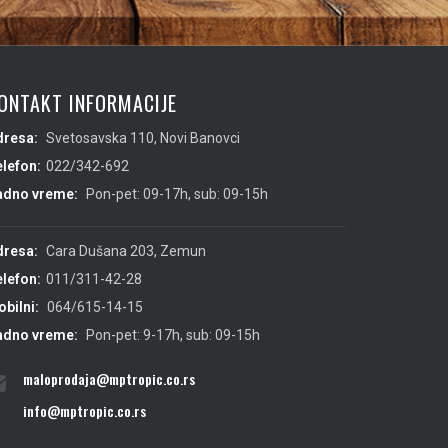
ONTAKT INFORMACIJE
dresa:
Svetosavska 110, Novi Banovci
lefon:
022/342-692
adno vreme:
Pon-pet: 09-17h, sub: 09-15h
dresa:
Cara Dušana 203, Zemun
lefon:
011/311-42-28
bilni:
064/615-14-15
adno vreme:
Pon-pet: 9-17h, sub: 09-15h
maloprodaja@mptropic.co.rs
info@mptropic.co.rs