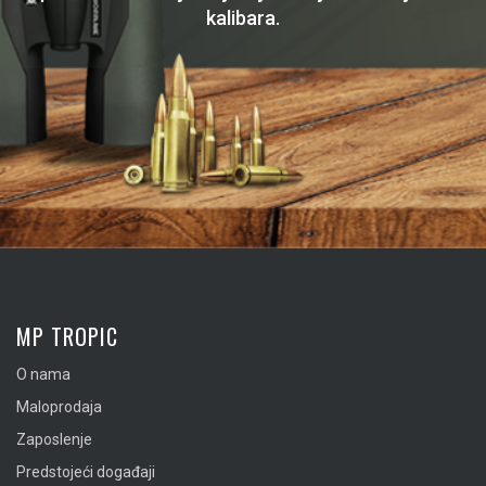
kalibara.
MP TROPIC
O nama
Maloprodaja
Zaposlenje
Predstojeći događaji