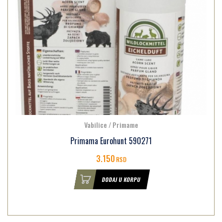
Vabilice / Primame
Primama Eurohunt 590271
3.150
RSD
DODAJ U KORPU