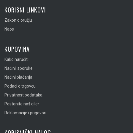
KORISNI LINKOVI
Zakon o oružju
Naos
KUPOVINA
Kako naručiti
Načini isporuke
Načini plaćanja
Podaci o trgovcu
Privatnost podataka
Postanite naš diler
Reklamacije i prigovori
KORISNIČKI NALOG