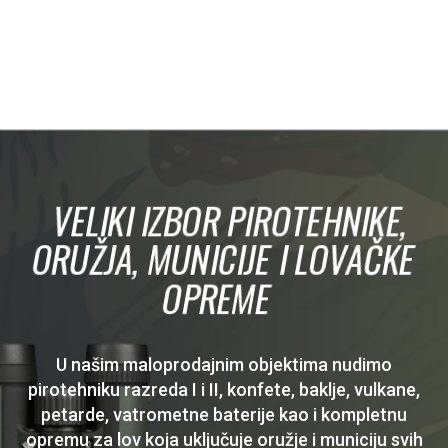
VELIKI IZBOR PIROTEHNIKE,
ORUŽJA, MUNICIJE I LOVAČKE
OPREME
U našim maloprodajnim objektima nudimo
pirotehniku razreda I i II, konfete, baklje, vulkane,
petarde, vatrometne baterije kao i kompletnu
opremu za lov koja uključuje oružje i municiju svih