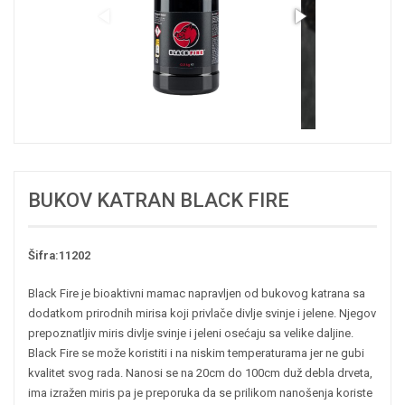
BUKOV KATRAN BLACK FIRE
Šifra:11202
Black Fire je bioaktivni mamac napravljen od bukovog katrana sa
dodatkom prirodnih mirisa koji privlače divlje svinje i jelene. Njegov
prepoznatljiv miris divlje svinje i jeleni osećaju sa velike daljine.
Black Fire se može koristiti i na niskim temperaturama jer ne gubi
kvalitet svog rada. Nanosi se na 20cm do 100cm duž debla drveta,
ima izražen miris pa je preporuka da se prilikom nanošenja koriste