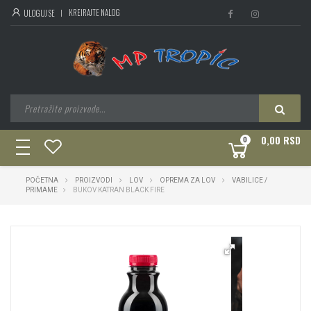
KREIRAJTE NALOG
ULOGUJ SE
0,00 RSD
0
toggle
navigation
POČETNA
PROIZVODI
LOV
OPREMA ZA LOV
VABILICE /
PRIMAME
BUKOV KATRAN BLACK FIRE