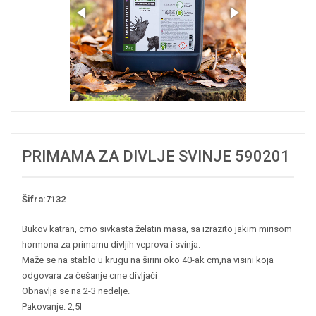
PRIMAMA ZA DIVLJE SVINJE 590201
Šifra:7132
Bukov katran, crno sivkasta želatin masa, sa izrazito jakim mirisom
hormona za primamu divljih veprova i svinja.
Maže se na stablo u krugu na širini oko 40-ak cm,na visini koja
odgovara za češanje crne divljači
Obnavlja se na 2-3 nedelje.
Pakovanje: 2,5l