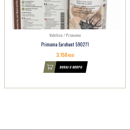
Vabilice / Primame
Primama Eurohunt 590271
3.150
RSD
DODAJ U KORPU