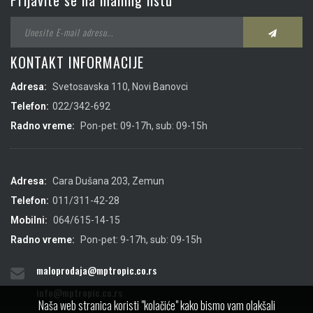
Prijavite se na mailing listu
KONTAKT INFORMACIJE
Adresa:
Svetosavska 110, Novi Banovci
Telefon:
022/342-692
Radno vreme:
Pon-pet: 09-17h, sub: 09-15h
Adresa:
Cara Dušana 203, Zemun
Telefon:
011/311-42-28
Mobilni:
064/615-14-15
Radno vreme:
Pon-pet: 9-17h, sub: 09-15h
maloprodaja@mptropic.co.rs
info@mptropic.co.rs
Naša web stranica koristi "kolačiće" kako bismo vam olakšali