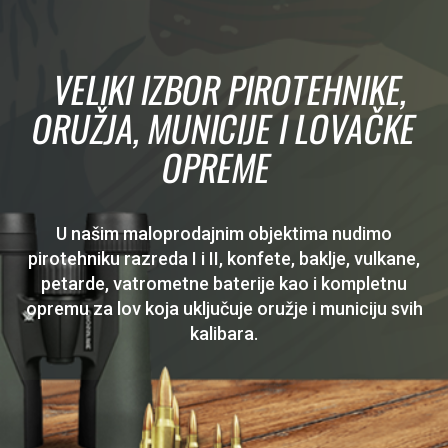
VELIKI IZBOR PIROTEHNIKE,
ORUŽJA, MUNICIJE I LOVAČKE
OPREME
U našim maloprodajnim objektima nudimo
pirotehniku razreda I i II, konfete, baklje, vulkane,
petarde, vatrometne baterije kao i kompletnu
opremu za lov koja uključuje oružje i municiju svih
kalibara.