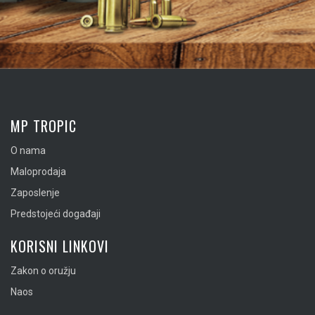
MP TROPIC
O nama
Maloprodaja
Zaposlenje
Predstojeći događaji
KORISNI LINKOVI
Zakon o oružju
Naos