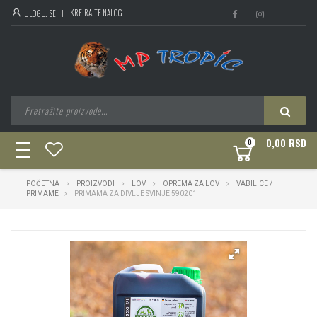
KREIRAJTE NALOG
ULOGUJ SE
0,00 RSD
0
toggle
navigation
POČETNA
PROIZVODI
LOV
OPREMA ZA LOV
VABILICE /
PRIMAME
PRIMAMA ZA DIVLJE SVINJE 590201