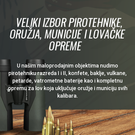
VELIKI IZBOR PIROTEHNIKE,
ORUŽJA, MUNICIJE I LOVAČKE
OPREME
U našim maloprodajnim objektima nudimo
pirotehniku razreda I i II, konfete, baklje, vulkane,
petarde, vatrometne baterije kao i kompletnu
opremu za lov koja uključuje oružje i municiju svih
kalibara.