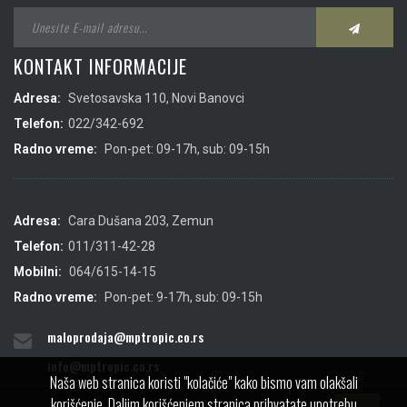
KONTAKT INFORMACIJE
Adresa:
Svetosavska 110, Novi Banovci
Telefon:
022/342-692
Radno vreme:
Pon-pet: 09-17h, sub: 09-15h
Adresa:
Cara Dušana 203, Zemun
Telefon:
011/311-42-28
Mobilni:
064/615-14-15
Radno vreme:
Pon-pet: 9-17h, sub: 09-15h
maloprodaja@mptropic.co.rs
info@mptropic.co.rs
Naša web stranica koristi "kolačiće" kako bismo vam olakšali
korišćenje. Daljim korišćenjem stranica prihvatate upotrebu