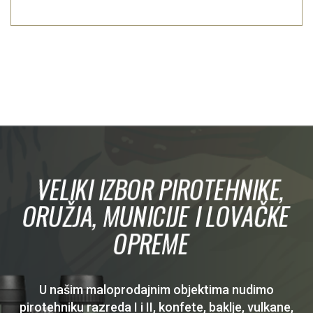
VELIKI IZBOR PIROTEHNIKE,
ORUŽJA, MUNICIJE I LOVAČKE
OPREME
U našim maloprodajnim objektima nudimo
pirotehniku razreda I i II, konfete, baklje, vulkane,