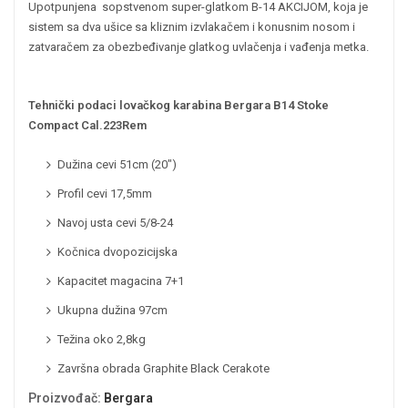
Upotpunjena sopstvenom super-glatkom B-14 AKCIJOM, koja je
sistem sa dva ušice sa kliznim izvlakačem i konusnim nosom i
zatvaračem za obezbeđivanje glatkog uvlačenja i vađenja metka.
Tehnički podaci lovačkog karabina Bergara B14 Stoke
Compact Cal.223Rem
Dužina cevi 51cm (20″)
Profil cevi 17,5mm
Navoj usta cevi 5/8-24
Kočnica dvopozicijska
Kapacitet magacina 7+1
Ukupna dužina 97cm
Težina oko 2,8kg
Završna obrada Graphite Black Cerakote
Proizvođač
:
Bergara