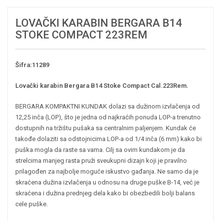
LOVAČKI KARABIN BERGARA B14
STOKE COMPACT 223REM
Šifra:11289
Lovački karabin Bergara B14 Stoke Compact Cal.223Rem.
BERGARA KOMPAKTNI KUNDAK dolazi sa dužinom izvlačenja od
12,25 inča (LOP), što je jedna od najkraćih ponuda LOP-a trenutno
dostupnih na tržištu pušaka sa centralnim paljenjem. Kundak će
takođe dolaziti sa odstojnicima LOP-a od 1/4 inča (6 mm) kako bi
puška mogla da raste sa vama. Cilj sa ovim kundakom je da
strelcima manjeg rasta pruži sveukupni dizajn koji je pravilno
prilagođen za najbolje moguće iskustvo gađanja. Ne samo da je
skraćena dužina izvlačenja u odnosu na druge puške B-14, već je
skraćena i dužina prednjeg dela kako bi obezbedili bolji balans
cele puške.