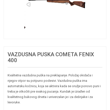
VAZDUSNA PUSKA COMETA FENIX
400
Kvalitetna vazdušna puška na preklapanje. Položaj okidača i
njegov otpor su potpuno podesivi. Vazdušna puška ima
automatsku kočnicu, koja se aktivira kada se oružje ponovo puni i
treba je otkočiti pre svakog pucanja. Kundak je izrađen od
kvalitetnog bukovog drveta i univerzalan je i za dešnjake i za
levoruke.