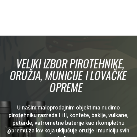
VELIKI IZBOR PIROTEHNIKE,
ORUŽJA, MUNICIJE I LOVAČKE
OPREME
U našim maloprodajnim objektima nudimo
pirotehniku razreda I i II, konfete, baklje, vulkane,
petarde, vatrometne baterije kao i kompletnu
opremu za lov koja uključuje oružje i municiju svih