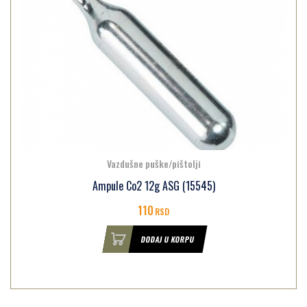
Vazdušne puške/pištolji
Ampule Co2 12g ASG (15545)
110
RSD
DODAJ U KORPU