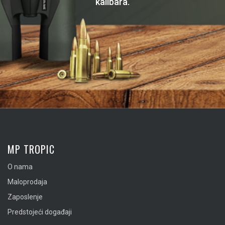
kalibara.
MP TROPIC
O nama
Maloprodaja
Zaposlenje
Predstojeći događaji