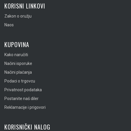
KORISNI LINKOVI
Zakon o oružju
Naos
KUPOVINA
Kako naručiti
Načini isporuke
Načini plaćanja
Podaci o trgovcu
Privatnost podataka
Postanite naš diler
Reklamacije i prigovori
KORISNIČKI NALOG