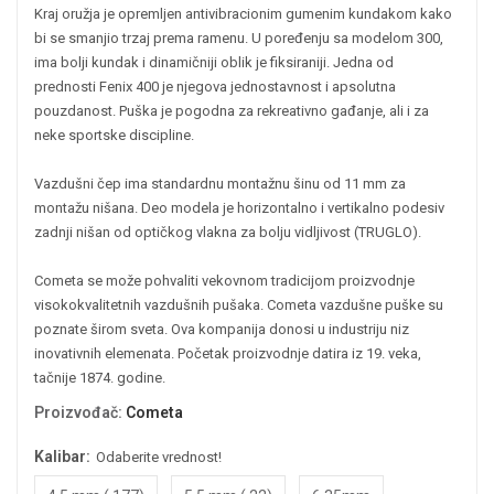
Kraj oružja je opremljen antivibracionim gumenim kundakom kako
bi se smanjio trzaj prema ramenu. U poređenju sa modelom 300,
ima bolji kundak i dinamičniji oblik je fiksiraniji. Jedna od
prednosti Fenix 400 je njegova jednostavnost i apsolutna
pouzdanost. Puška je pogodna za rekreativno gađanje, ali i za
neke sportske discipline.
Vazdušni čep ima standardnu montažnu šinu od 11 mm za
montažu nišana. Deo modela je horizontalno i vertikalno podesiv
zadnji nišan od optičkog vlakna za bolju vidljivost (TRUGLO).
Cometa se može pohvaliti vekovnom tradicijom proizvodnje
visokokvalitetnih vazdušnih pušaka. Cometa vazdušne puške su
poznate širom sveta. Ova kompanija donosi u industriju niz
inovativnih elemenata. Početak proizvodnje datira iz 19. veka,
tačnije 1874. godine.
Proizvođač
:
Cometa
Kalibar:
Odaberite vrednost!