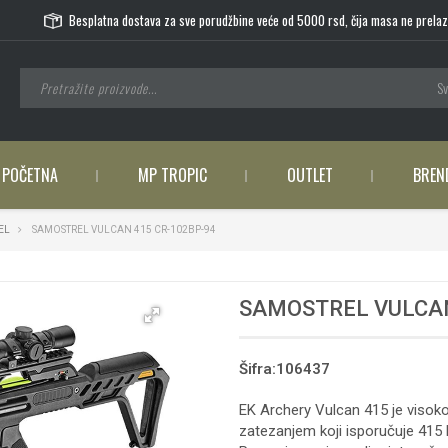
Besplatna dostava za sve porudžbine veće od 5000 rsd, čija masa ne prelaz
Sv
POČETNA
MP TROPIC
OUTLET
BREN
EL
SAMOSTREL VULCAN 415 CR-102BP-94
SAMOSTREL VULCAN
Šifra:106437
EK Archery Vulcan 415 je visok
zatezanjem koji isporučuje 415 F