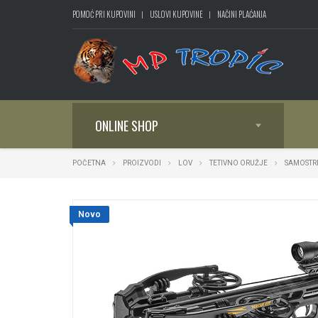
POMOĆ PRI KUPOVINI
USLOVI KUPOVINE
NAČINI PLAĆANJA
ONLINE SHOP
POČETNA
PROIZVODI
LOV
TETIVNO ORUŽJE
SAMOSTR
Novo