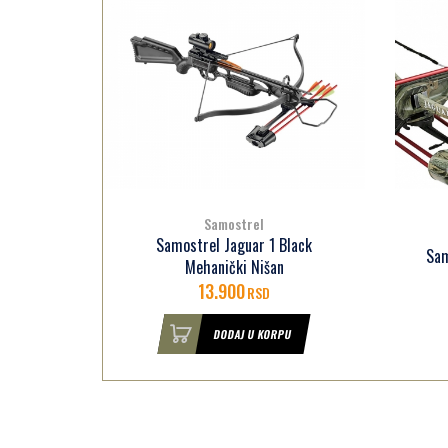
Samostrel
lack
Samostrel Jaguar 1 Spring Camo
22.900
RSD
U
DODAJ U KORPU