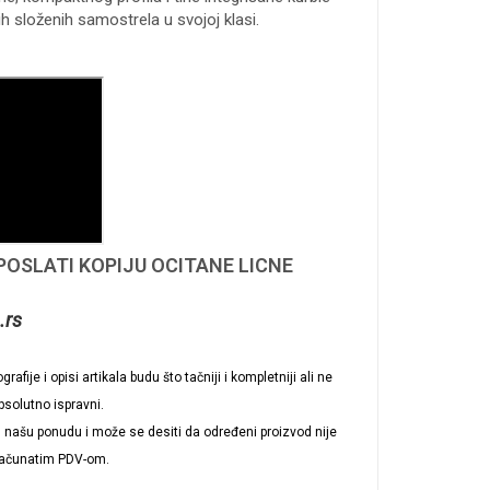
ih složenih samostrela u svojoj klasi.
 POSLATI KOPIJU OCITANE LICNE
.rs
afije i opisi artikala budu što tačniji i kompletniji ali ne
solutno ispravni.
 u našu ponudu i može se desiti da određeni proizvod nije
računatim PDV-om.