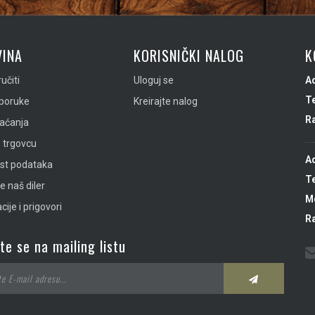
INA
KORISNIČKI NALOG
K
učiti
Uloguj se
A
Te
sporuke
Kreirajte nalog
R
laćanja
 trgovcu
A
ost podataka
Te
e naš diler
Mo
ije i prigovori
R
ite se na mailing listu