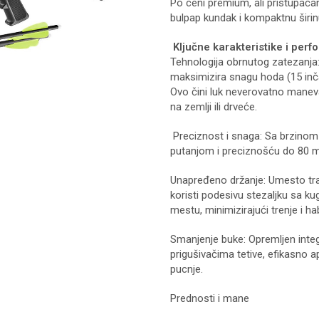
Po ceni premium, ali pristupačan
bulpap kundak i kompaktnu širi
Ključne karakteristike i per
Tehnologija obrnutog zatezanja:
maksimizira snagu hoda (15 inča
Ovo čini luk neverovatno manev
na zemlji ili drveće.
Preciznost i snaga: Sa brzino
putanjom i preciznošću do 80 me
Unapređeno držanje: Umesto tr
koristi podesivu stezaljku sa ku
mestu, minimizirajući trenje i 
Smanjenje buke: Opremljen integ
prigušivačima tetive, efikasno a
pucnje.
Prednosti i mane