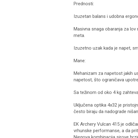
Prednosti:
Izuzetan balans i udobna ergon
Masivna snaga obaranja za lov na
meta.
Izuzetno uzak kada je napet, sman
Mane:
Mehanizam za napetost jakih u
napetost, što ograničava upotr
Sa težinom od oko 4 kg zahteva 
Uključena optika 4x32 je pristoj
često biraju da nadograde nišan
EK Archery Vulcan 415 je odličan
vrhunske performanse, a da pri
Njegova kombinacija sirove brzin