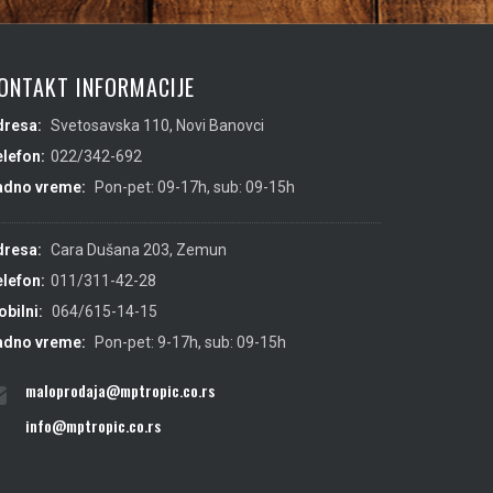
ONTAKT INFORMACIJE
dresa:
Svetosavska 110, Novi Banovci
lefon:
022/342-692
adno vreme:
Pon-pet: 09-17h, sub: 09-15h
dresa:
Cara Dušana 203, Zemun
lefon:
011/311-42-28
bilni:
064/615-14-15
adno vreme:
Pon-pet: 9-17h, sub: 09-15h
maloprodaja@mptropic.co.rs
info@mptropic.co.rs