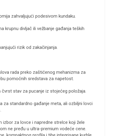
omija zahvaljujući podesivom kundaku.
 krupnu divljač ili vežbanje gađanja teških
jujući rizik od zakačinjanja.
slova rada preko zaštićenog mehanizma za
ebu pomoćnih sredstava za napetost.
čvrst stav za pucanje iz stojećeg položaja.
na za standardno gađanje meta, ali ozbiljni lovci
.
 izbor za lovce i napredne strelce koji žele
tom ne pređu u ultra-premium vodeće cene.
e, kompaktnog profila i tihe integrisane kurble