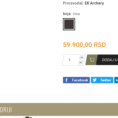
Proizvođač
:
EK Archery
boja:
Crna
59.900,00 RSD
DODAJ U
ORIJI