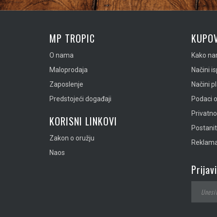
MP TROPIC
KUPOV
O nama
Kako nar
Maloprodaja
Načini i
Zaposlenje
Načini p
Predstojeći događaji
Podaci o
Privatn
KORISNI LINKOVI
Postanit
Zakon o oružju
Reklamac
Naos
Prijav