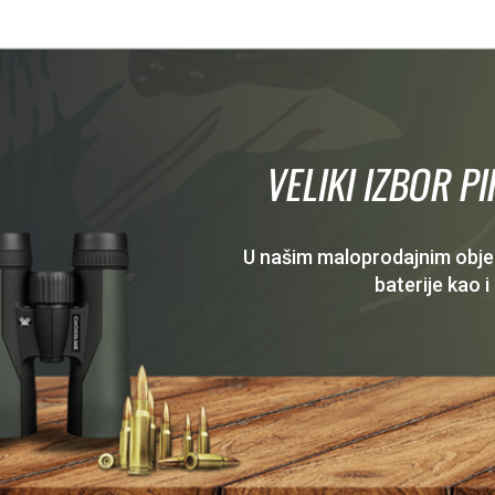
VELIKI IZBOR P
U našim maloprodajnim objekt
baterije kao i