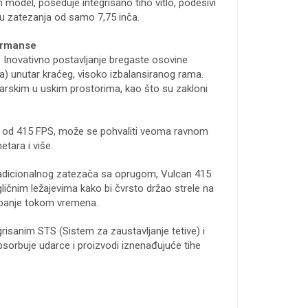
 model, poseduje integrisano tiho vitlo, podesivi
nu zatezanja od samo 7,75 inča.
formanse
 Inovativno postavljanje bregaste osovine
) unutar kraćeg, visoko izbalansiranog rama.
arskim u uskim prostorima, kao što su zakloni
m od 415 FPS, može se pohvaliti veoma ravnom
tara i više.
adicionalnog zatezača sa oprugom, Vulcan 415
gličnim ležajevima kako bi čvrsto držao strele na
habanje tokom vremena.
risanim STS (Sistem za zaustavljanje tetive) i
psorbuje udarce i proizvodi iznenađujuće tihe