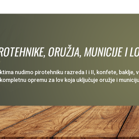
IROTEHNIKE, ORUŽJA, MUNICIJE I
ima nudimo pirotehniku razreda I i II, konfete, baklje,
 kompletnu opremu za lov koja uključuje oružje i municiju