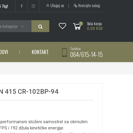
Uloguj se
|
Kreirajte nalog
i 7kg!
Vaša korpa
0
e kategorije
0,00 RSD
Telefon
DOVI
KONTAKT
064/615-14-15
 415 CR-102BP-94
operformansni složeni samostrel sa obrnutim
PS i 192 džula kinetičke energije.