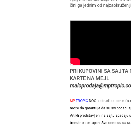
čini ga jednim od najzaokruženij
PRI KUPOVINI SA SAJTA
KARTE NA MEJL
maloprodaja@mptropic.co
MP
TROPIC
DOO se trudi da cene, fotogr
može da garantuje da su svi podaci ap
Artikli predstavljeni na sajtu spadaju
trenutno dostupan. Sve cene su sa u