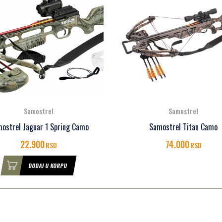
Samostrel
Samostrel
Samostrel Hori-Zone Prem
Samostrel Titan Camo
Penetrator - set
74.000
57.000
RSD
RSD