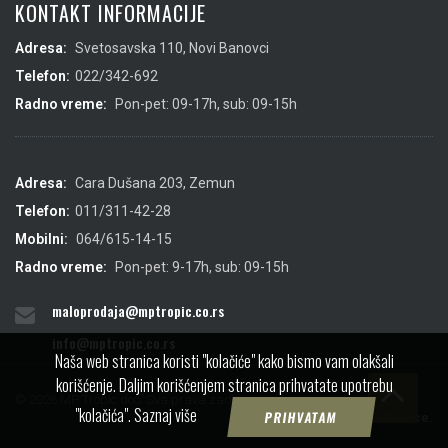
KONTAKT INFORMACIJE
Adresa:
Svetosavska 110, Novi Banovci
Telefon:
022/342-692
Radno vreme:
Pon-pet: 09-17h, sub: 09-15h
Adresa:
Cara Dušana 203, Zemun
Telefon:
011/311-42-28
Mobilni:
064/615-14-15
Radno vreme:
Pon-pet: 9-17h, sub: 09-15h
maloprodaja@mptropic.co.rs
info@mptropic.co.rs
Naša web stranica koristi "kolačiće" kako bismo vam olakšali
korišćenje. Daljim korišćenjem stranica prihvatate upotrebu
© 2026 MP Tropic doo. Sva prava zadržana.
"kolačića".
Saznaj više
PRIHVATAM
Created by
IMS
&
ViewSource.