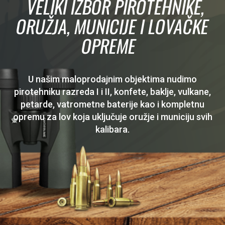
VELIKI IZBOR PIROTEHNIKE,
ORUŽJA, MUNICIJE I LOVAČKE
OPREME
U našim maloprodajnim objektima nudimo
pirotehniku razreda I i II, konfete, baklje, vulkane,
petarde, vatrometne baterije kao i kompletnu
opremu za lov koja uključuje oružje i municiju svih
kalibara.