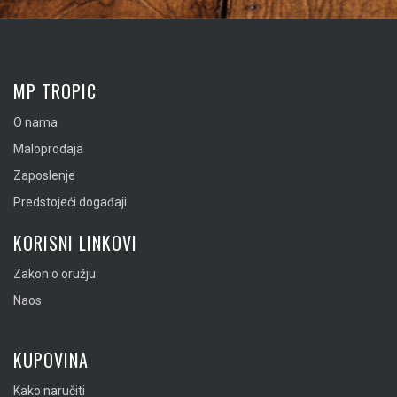
MP TROPIC
O nama
Maloprodaja
Zaposlenje
Predstojeći događaji
KORISNI LINKOVI
Zakon o oružju
Naos
KUPOVINA
Kako naručiti